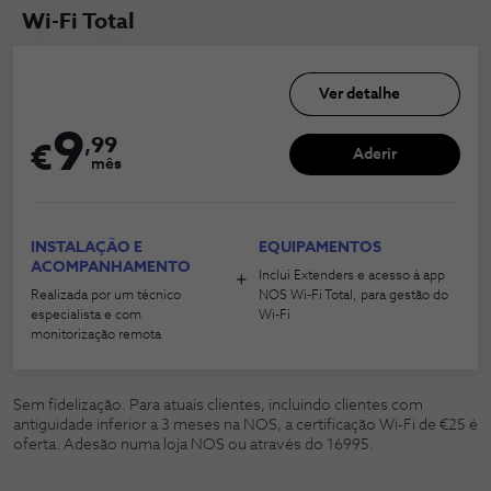
Wi-Fi Total
Ver detalhe
9
,
99
€
Aderir
mês
INSTALAÇÃO E
EQUIPAMENTOS
ACOMPANHAMENTO​
Inclui Extenders e acesso à app 
Realizada por um técnico 
NOS Wi-Fi Total, para gestão do 
especialista e com 
Wi-Fi
monitorização remota
Sem fidelização. Para atuais clientes, incluindo clientes com
antiguidade inferior a 3 meses na NOS, a certificação Wi-Fi de €25 é
oferta. Adesão numa loja NOS ou através do 16995.