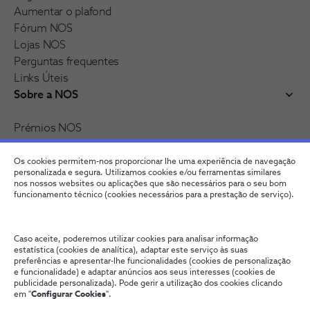
Aumentar o plafond
Fórum NOS
Lojas NOS
Perguntas frequentes
Links Úteis
Sobre a NOS
Prémios NOS
Reconhecimentos e distinções
Recrutamento
Os cookies permitem-nos proporcionar lhe uma experiência de navegação
personalizada e segura. Utilizamos cookies e/ou ferramentas similares
nos nossos websites ou aplicações que são necessários para o seu bom
funcionamento técnico (cookies necessários para a prestação de serviço).
Caso aceite, poderemos utilizar cookies para analisar informação
estatística (cookies de analítica), adaptar este serviço às suas
preferências e apresentar-lhe funcionalidades (cookies de personalização
e funcionalidade) e adaptar anúncios aos seus interesses (cookies de
publicidade personalizada). Pode gerir a utilização dos cookies clicando
Fale connosco
Política de Privacidade
Configurar Cookies
em "
Configurar Cookies
".
Qualidade de Serviço
Wholesale
Termos e Condições