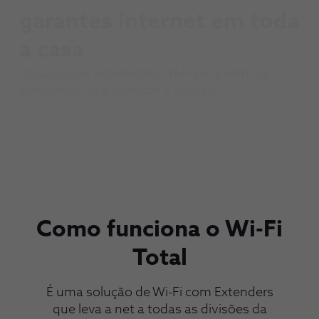
a
garantes internet em toda
tua
a casa
casa
Utiliza super extensores Wi-Fi para eliminar
zonas mortas e otimizar a ligação.
Como funciona o Wi-Fi
Total
É uma solução de Wi-Fi com Extenders
que leva a net a todas as divisões da