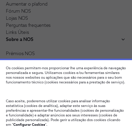
Aumentar o plafond
Fórum NOS
Lojas NOS
Perguntas frequentes
Links Úteis
Sobre a NOS
Prémios NOS
Reconhecimentos e distinções
Recrutamento
Os cookies permitem-nos proporcionar lhe uma experiência de navegação
personalizada e segura. Utilizamos cookies e/ou ferramentas similares
nos nossos websites ou aplicações que são necessários para o seu bom
funcionamento técnico (cookies necessários para a prestação de serviço).
Caso aceite, poderemos utilizar cookies para analisar informação
estatística (cookies de analítica), adaptar este serviço às suas
preferências e apresentar-lhe funcionalidades (cookies de personalização
e funcionalidade) e adaptar anúncios aos seus interesses (cookies de
publicidade personalizada). Pode gerir a utilização dos cookies clicando
Fale connosco
Política de Privacidade
Configurar Cookies
em "
Configurar Cookies
".
Qualidade de Serviço
Wholesale
Termos e Condições