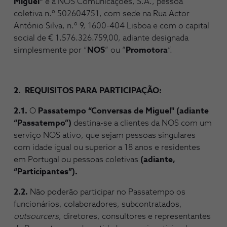
Miguel”
é a NOS Comunicações, S.A., pessoa
coletiva n.º 502604751, com sede na Rua Actor
António Silva, n.º 9, 1600-404 Lisboa e com o capital
social de € 1.576.326.759,00, adiante designada
simplesmente por “
NOS
” ou “
Promotora
”.
2. REQUISITOS PARA PARTICIPAÇÃO:
2.1.
O
Passatempo “Conversas de Miguel" (adiante
“Passatempo”)
destina-se a clientes da NOS com um
serviço NOS ativo, que sejam pessoas singulares
com idade igual ou superior a 18 anos e residentes
em Portugal ou pessoas coletivas
(adiante,
“Participantes”).
2.2.
Não poderão participar no Passatempo os
funcionários, colaboradores, subcontratados,
outsourcers
, diretores, consultores e representantes