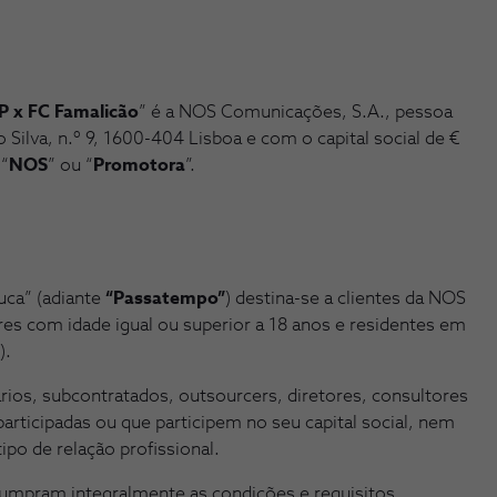
P x FC Famalicão
” é a NOS Comunicações, S.A., pessoa
Silva, n.º 9, 1600-404 Lisboa e com o capital social de €
 “
NOS
” ou “
Promotora
”.
ca” (adiante
“Passatempo”
) destina-se a clientes da NOS
es com idade igual ou superior a 18 anos e residentes em
).
ios, subcontratados, outsourcers, diretores, consultores
articipadas ou que participem no seu capital social, nem
po de relação profissional.
cumpram integralmente as condições e requisitos