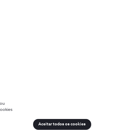
/ou
cookies
Aceitar todos os cookies