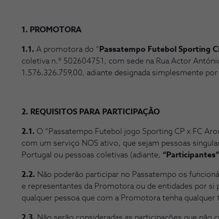
1. PROMOTORA
1.1.
A promotora do “
Passatempo Futebol Sporting C
coletiva n.º 502604751, com sede na Rua Actor António 
1.576.326.759,00, adiante designada simplesmente por
2. REQUISITOS PARA PARTICIPAÇÃO
2.1.
O “Passatempo Futebol jogo Sporting CP x FC Arou
com um serviço NOS ativo, que sejam pessoas singular
Portugal ou pessoas coletivas (adiante,
“Participantes”
2.2.
Não poderão participar no Passatempo os funcionár
e representantes da Promotora ou de entidades por si p
qualquer pessoa que com a Promotora tenha qualquer ti
2.3.
Não serão consideradas as participações que não 