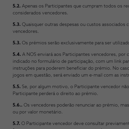
5.2.
Apenas os Participantes que cumpram todos os req
considerados vencedores.
5.3.
Quaisquer outras despesas ou custos associados co
vencedores.
5.3.
Os prémios serão exclusivamente para ser utilizad
5.4.
A NOS enviará aos Participantes vencedores, por c
indicado no formulário de participação, com um link pa
instruções para poderem beneficiar do prémio. No caso 
jogos em questão, será enviado um e-mail com as ins
5.5.
Se, por algum motivo, o Participante vencedor não
Participante perderá o direito ao prémio.
5.6..
Os vencedores poderão renunciar ao prémio, mas
ou por valor monetário.
5.7.
O Participante vencedor deve consultar previament