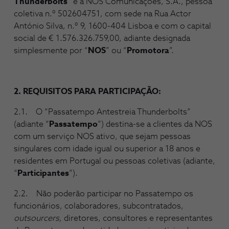
Thunderbolts
” é a NOS Comunicações, S.A., pessoa
coletiva n.º 502604751, com sede na Rua Actor
António Silva, n.º 9, 1600-404 Lisboa e com o capital
social de € 1.576.326.759,00, adiante designada
simplesmente por “
NOS
” ou “
Promotora
”.
2. REQUISITOS PARA PARTICIPAÇÃO:
2.1. O “Passatempo Antestreia Thunderbolts”
(adiante “
Passatempo
”) destina-se a clientes da NOS
com um serviço NOS ativo, que sejam pessoas
singulares com idade igual ou superior a 18 anos e
residentes em Portugal ou pessoas coletivas (adiante,
“
Participantes
”).
2.2. Não poderão participar no Passatempo os
funcionários, colaboradores, subcontratados,
outsourcers
, diretores, consultores e representantes