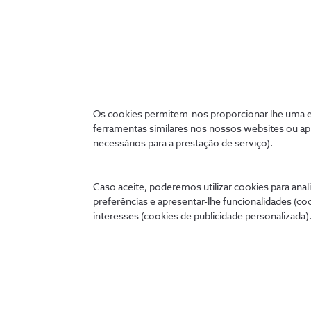
cómoda no teu telemóvel, tablet ou PC.
my.nos.pt
App NOS
Entrar
Os cookies permitem-nos proporcionar lhe uma ex
ferramentas similares nos nossos websites ou ap
necessários para a prestação de serviço).
Caso aceite, poderemos utilizar cookies para anali
Descobre as outras apps NOS
preferências e apresentar-lhe funcionalidades (co
interesses (cookies de publicidade personalizada).
Cinemas
NOS TV
NOS Net
NOS