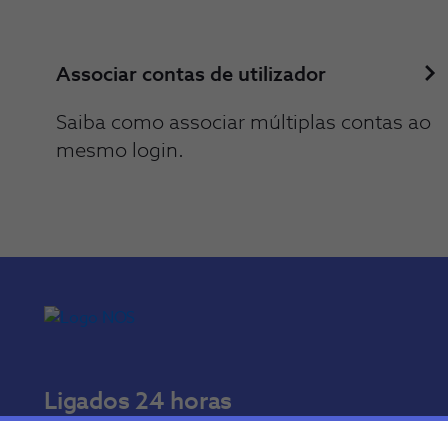
Associar contas de utilizador
Saiba como associar múltiplas contas ao
mesmo login.
Ligados 24 horas
A qualquer hora e onde quer que estejas, podes tratar 