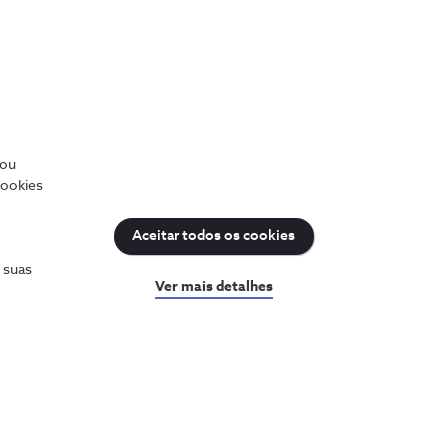
a a ajuda
Prémios NOS
sultar o PIN e PUK
Reconhecimentos e
iculdades com a internet
distinções
Recrutamento
ar a minha fatura
entar o plafond
/ou
rum NOS
cookies
as NOS
guntas frequentes
Aceitar todos os cookies
ks Úteis
s suas
Ver mais detalhes