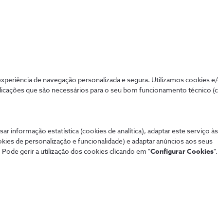
Sistema de alarme NOS
Tod
Securitas
Con
Pacotes NOS
Dif
Tarifários 5G
fixa
Guia TV
Pag
Sport TV
Aum
periência de navegação personalizada e segura. Utilizamos cookies e
Teste de cobertura
Fó
licações que são necessários para o seu bom funcionamento técnico (
Black Friday
Loj
Natal
Per
Saldos
Lin
sar informação estatística (cookies de analítica), adaptar este serviço à
okies de personalização e funcionalidade) e adaptar anúncios aos seus
 Pode gerir a utilização dos cookies clicando em "
Configurar Cookies
".