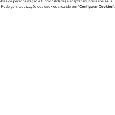
okies de personalização e funcionalidade) e adaptar anúncios aos seus
Sistema de alarme NOS
Tod
 Pode gerir a utilização dos cookies clicando em "
Configurar Cookies
".
Securitas
Con
Pacotes NOS
Dif
Tarifários 5G
fixa
Guia TV
Pag
Sport TV
Aum
Teste de cobertura
Fó
Black Friday
Loj
Natal
Per
Saldos
Lin