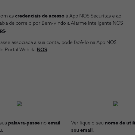
 com as
credenciais de acesso
à App NOS Securitas
e ao
 caixa de correio por Bem-vindo a Alarme Inteligente NOS
.pt
.
passe associada à sua conta, pode fazê-lo na App NOS
 do Portal Web da
NOS
.
 sua
palavra-passe
no
email
Verifique o seu
nome de util
u.
seu
email
.