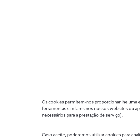
Os cookies permitem-nos proporcionar lhe uma ex
ferramentas similares nos nossos websites ou ap
necessários para a prestação de serviço).
Ligados 24 horas
A qualquer hora e onde quer que estejas, podes tratar 
Caso aceite, poderemos utilizar cookies para anali