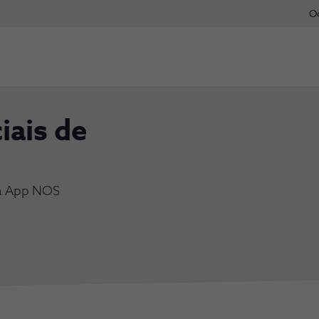
O
iais de
 à App NOS