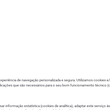
Conseguimos ajudar?
Sim
Não
periência de navegação personalizada e segura. Utilizamos cookies e
licações que são necessários para o seu bom funcionamento técnico (
Mais procurados
Aj
de tudo de forma
sar informação estatística (cookies de analítica), adaptar este serviço à