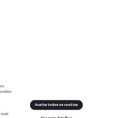
/ou
cookies
Aceitar todos os cookies
uda
Sobre a NOS
s suas