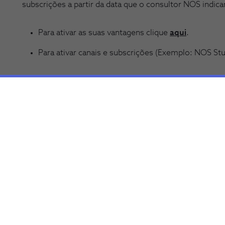
subscrições a partir da data que o consultor NOS indicar
Para ativar as suas vantagens clique
aqui
.
Para ativar canais e subscrições (Exemplo: NOS St