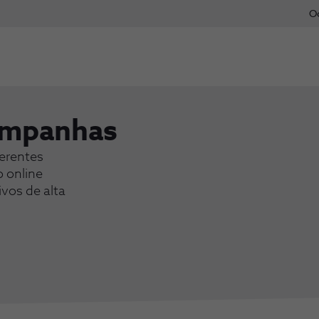
O
ampanhas
erentes
 online
ivos de alta