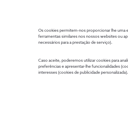
Ligados 24 horas
Os cookies permitem-nos proporcionar lhe uma ex
ferramentas similares nos nossos websites ou ap
necessários para a prestação de serviço).
A qualquer hora e onde quer que estejas, podes tratar 
cómoda no teu telemóvel, tablet ou PC.
Caso aceite, poderemos utilizar cookies para anali
preferências e apresentar-lhe funcionalidades (co
my.nos.pt
App NOS
interesses (cookies de publicidade personalizada).
Entrar
Descobre as outras apps NOS