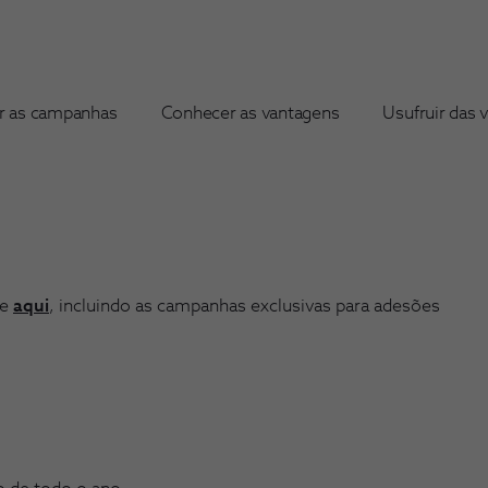
r as campanhas
Conhecer as vantagens
Usufruir das 
te
aqui
, incluindo as campanhas exclusivas para adesões