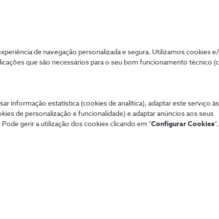
periência de navegação personalizada e segura. Utilizamos cookies e
licações que são necessários para o seu bom funcionamento técnico (
Mais procurados
Aj
de tudo de forma
Sistema de alarme NOS
Tod
Securitas
Con
sar informação estatística (cookies de analítica), adaptar este serviço à
Pacotes NOS
Dif
okies de personalização e funcionalidade) e adaptar anúncios aos seus
Tarifários 5G
fixa
 Pode gerir a utilização dos cookies clicando em "
Configurar Cookies
".
Guia TV
Pag
Sport TV
Aum
Teste de cobertura
Fó
Black Friday
Loj
Natal
Per
Saldos
Lin