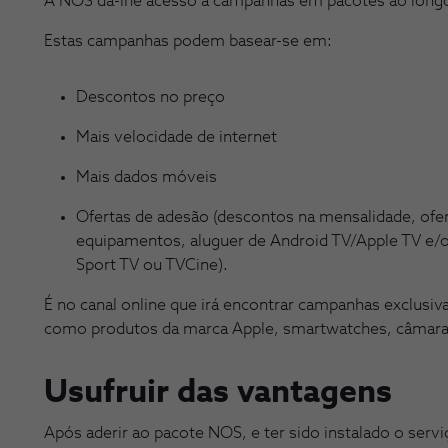
A NOS dá-lhe acesso a campanhas em pacotes ao long
Estas campanhas podem basear-se em:
Descontos no preço
Mais velocidade de internet
Mais dados móveis
Ofertas de adesão (descontos na mensalidade, ofer
equipamentos, aluguer de Android TV/Apple TV e/
Sport TV ou TVCine).
É no canal online que irá encontrar campanhas exclusiv
como produtos da marca Apple, smartwatches, câmaras
Usufruir das vantagens
Após aderir ao pacote NOS, e ter sido instalado o servi