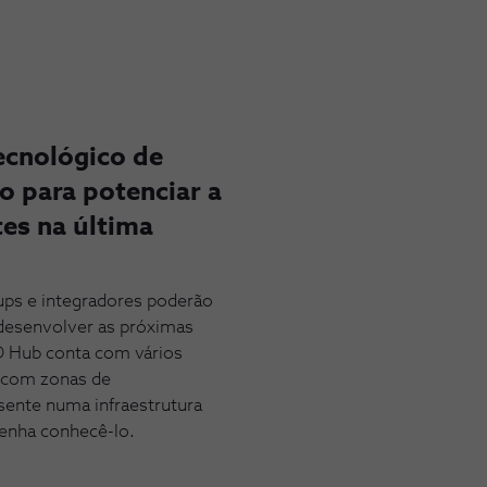
cnológico de
o para potenciar a
es na última
-ups e integradores poderão
desenvolver as próximas
 O Hub conta com vários
o com zonas de
ente numa infraestrutura
Venha conhecê-lo.