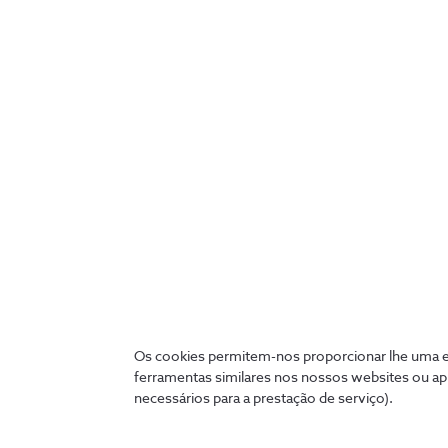
Realidade Aumentada e Virtual
Smartcities
Gestão de Frota
IoT
Os cookies permitem-nos proporcionar lhe uma ex
ferramentas similares nos nossos websites ou ap
necessários para a prestação de serviço).