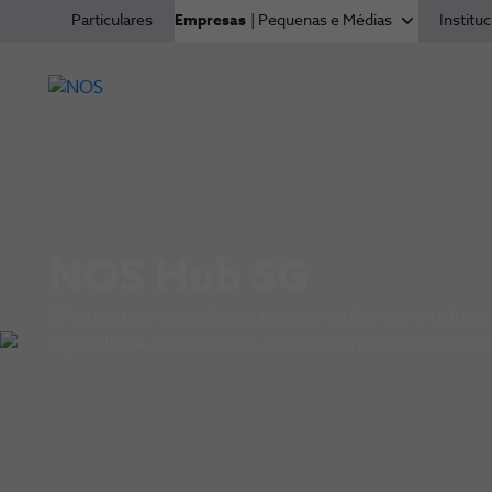
Particulares
Empresas
| Pequenas e Médias
Instituc
NOS Hub 5G
37 projetos inovadores relacionados com indústr
agricultura, smartcities, entretenimento e turis