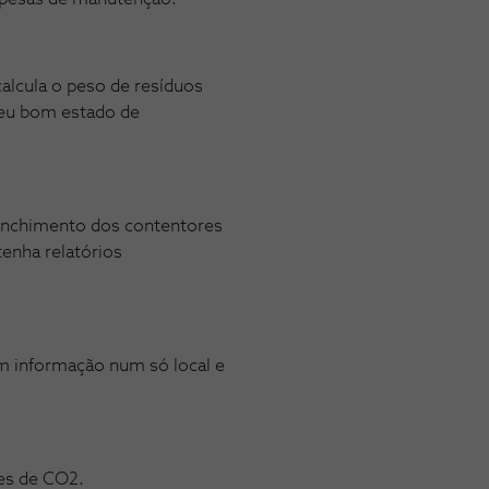
alcula o peso de resíduos
 seu bom estado de
 enchimento dos contentores
enha relatórios
om informação num só local e
ões de CO2.