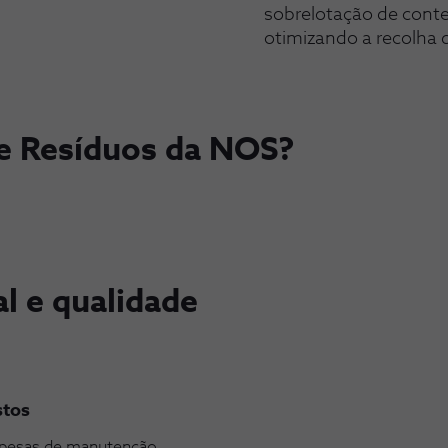
sobrelotação de conte
otimizando a recolha 
e Resíduos da NOS?
al e qualidade
stos
spesas de manutenção.