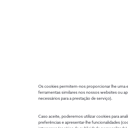
Gestão de Consumos
Os cookies permitem-nos proporcionar lhe uma ex
Atinja poupanças significativas nos
ferramentas similares nos nossos websites ou ap
consumos que têm impacto nas faturas e
necessários para a prestação de serviço).
aumente a eficiência energética da sua
fábrica ou edifício.
Caso aceite, poderemos utilizar cookies para anali
preferências e apresentar-lhe funcionalidades (co