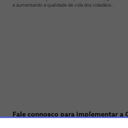
e aumentando a qualidade de vida dos cidadãos.
Fale connosco para implementar a G
Resíduos