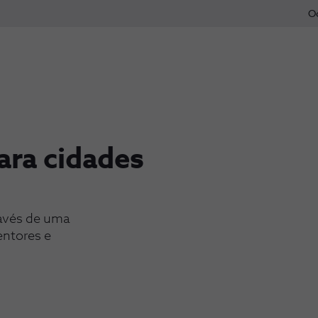
O
ara cidades
ravés de uma
entores e