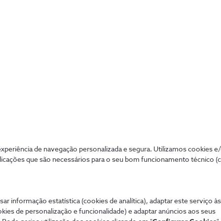
Rega Inteligente
periência de navegação personalizada e segura. Utilizamos cookies e
Controle remotamente o sistema de rega
licações que são necessários para o seu bom funcionamento técnico (
do terreno na sua cidade ou empresa,
poupando nos custos e reduzindo o
desperdício de água.
sar informação estatística (cookies de analítica), adaptar este serviço à
okies de personalização e funcionalidade) e adaptar anúncios aos seus