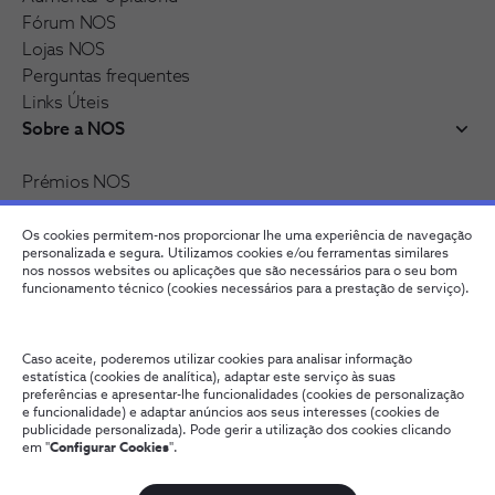
Fórum NOS
Lojas NOS
Perguntas frequentes
Links Úteis
Sobre a NOS
Prémios NOS
Reconhecimentos e distinções
Recrutamento
Os cookies permitem-nos proporcionar lhe uma experiência de navegação
personalizada e segura. Utilizamos cookies e/ou ferramentas similares
nos nossos websites ou aplicações que são necessários para o seu bom
funcionamento técnico (cookies necessários para a prestação de serviço).
Caso aceite, poderemos utilizar cookies para analisar informação
estatística (cookies de analítica), adaptar este serviço às suas
preferências e apresentar-lhe funcionalidades (cookies de personalização
e funcionalidade) e adaptar anúncios aos seus interesses (cookies de
publicidade personalizada). Pode gerir a utilização dos cookies clicando
Fale connosco
Política de Privacidade
Configurar Cookies
em "
Configurar Cookies
".
Qualidade de Serviço
Wholesale
Termos e Condições
Provedoria Cliente