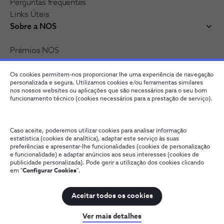
Perguntas frequentes
Links Úteis
Sobre a NOS
Prémios NOS
Reconhecimentos e distinções
Recrutamento
Os cookies permitem-nos proporcionar lhe uma experiência de navegação
personalizada e segura. Utilizamos cookies e/ou ferramentas similares
nos nossos websites ou aplicações que são necessários para o seu bom
funcionamento técnico (cookies necessários para a prestação de serviço).
Caso aceite, poderemos utilizar cookies para analisar informação
estatística (cookies de analítica), adaptar este serviço às suas
preferências e apresentar-lhe funcionalidades (cookies de personalização
e funcionalidade) e adaptar anúncios aos seus interesses (cookies de
publicidade personalizada). Pode gerir a utilização dos cookies clicando
Fale connosco
Política de Privacidade
Configurar Cookies
em "
Configurar Cookies
".
Qualidade de Serviço
Wholesale
Termos e Condições
Provedoria Cliente
Aceitar todos os cookies
NOS, todos os direitos reservados
Ver mais detalhes