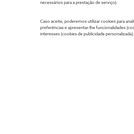
necessários para a prestação de serviço).
Ligados 24 horas
Caso aceite, poderemos utilizar cookies para anali
A qualquer hora e onde quer que estejas, podes tratar 
preferências e apresentar-lhe funcionalidades (co
cómoda no teu telemóvel, tablet ou PC.
interesses (cookies de publicidade personalizada).
my.nos.pt
App NOS
Entrar
Descobre as outras apps NOS