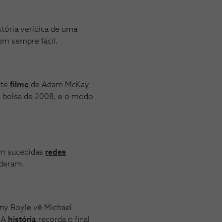
stória verídica de uma
em sempre fácil.
ste
filme
de Adam McKay
 bolsa de 2008, e o modo
bem sucedidas
redes
ederam.
ny Boyle vê Michael
 A
história
recorda o final