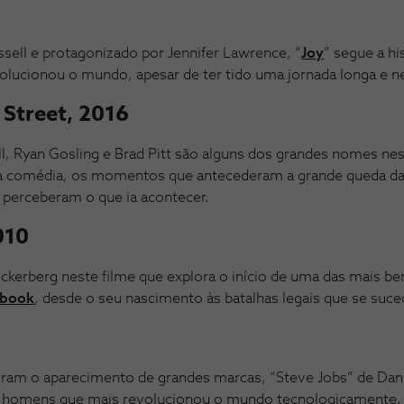
ssell e protagonizado por Jennifer Lawrence, “
Joy
” segue a hi
olucionou o mundo, apesar de ter tido uma jornada longa e n
 Street, 2016
ell, Ryan Gosling e Brad Pitt são alguns dos grandes nomes ne
 à comédia, os momentos que antecederam a grande queda da
 perceberam o que ia acontecer.
010
ckerberg neste filme que explora o início de uma das mais 
ebook
, desde o seu nascimento às batalhas legais que se suc
oram o aparecimento de grandes marcas, “Steve Jobs” de Dan
 homens que mais revolucionou o mundo tecnologicamente.