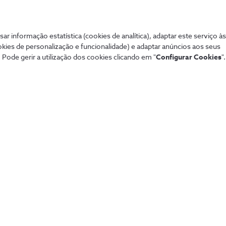
Mais procurados
Aj
sar informação estatística (cookies de analítica), adaptar este serviço à
de tudo de forma
okies de personalização e funcionalidade) e adaptar anúncios aos seus
 Pode gerir a utilização dos cookies clicando em "
Configurar Cookies
".
Sistema de alarme NOS
Tod
Securitas
Con
Pacotes NOS
Dif
Tarifários 5G
fixa
Guia TV
Pag
Sport TV
Aum
Teste de cobertura
Fó
Black Friday
Loj
Natal
Per
Saldos
Lin