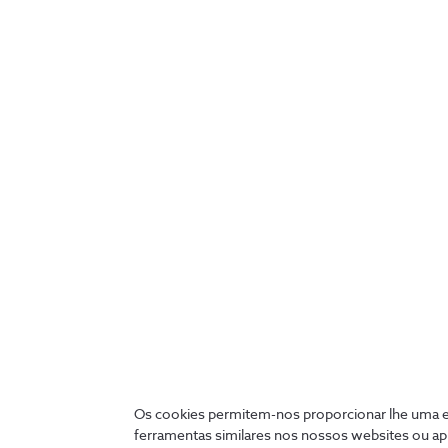
5 podcasts de
empreendedorismo que deve
conhecer
5 min
Os cookies permitem-nos proporcionar lhe uma ex
ferramentas similares nos nossos websites ou ap