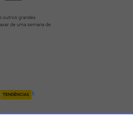
e outros grandes
laxar de uma semana de
TENDÊNCIAS