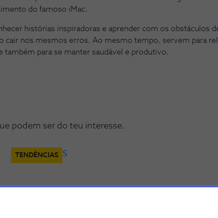
cimento do famoso iMac.
hecer histórias inspiradoras e aprender com os obstáculos d
o cair nos mesmos erros. Ao mesmo tempo, servem para re
te também para se manter saudável e produtivo.
ue podem ser do teu interesse.
TENDÊNCIAS