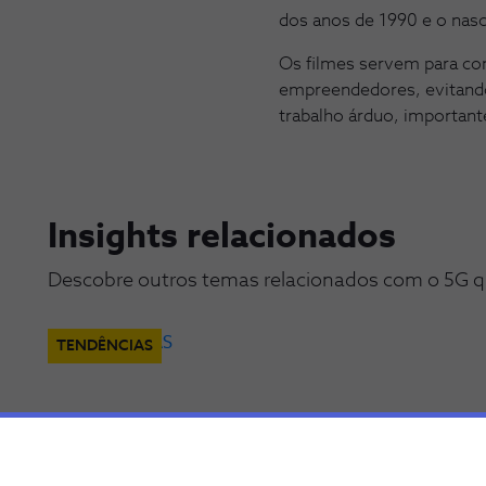
dos anos de 1990 e o nas
Os filmes servem para con
empreendedores, evitand
trabalho árduo, importan
Insights relacionados
Descobre outros temas relacionados com o 5G q
TENDÊNCIAS