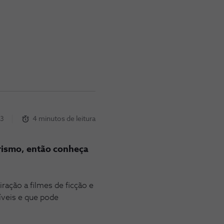
23
4 minutos de leitura
rismo, então conheça
ação a filmes de ficção e
íveis e que pode