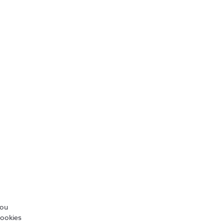
Nómada Digital: Essenciais para
começar a sua aventura em 2023
3 min
/ou
cookies