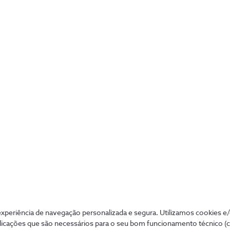
Wi-Fi 6 vs Wi-Fi 6E: quais as
principais diferenças
3 min
periência de navegação personalizada e segura. Utilizamos cookies e
licações que são necessários para o seu bom funcionamento técnico (