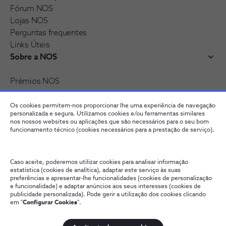
Fórum NOS
Lojas NOS
Perguntas frequentes
Links Úteis
Sobre a NOS
Prémios NOS
Reconhecimentos e distinções
Recrutamento
Os cookies permitem-nos proporcionar lhe uma experiência de navegação
personalizada e segura. Utilizamos cookies e/ou ferramentas similares
nos nossos websites ou aplicações que são necessários para o seu bom
funcionamento técnico (cookies necessários para a prestação de serviço).
Caso aceite, poderemos utilizar cookies para analisar informação
estatística (cookies de analítica), adaptar este serviço às suas
preferências e apresentar-lhe funcionalidades (cookies de personalização
e funcionalidade) e adaptar anúncios aos seus interesses (cookies de
publicidade personalizada). Pode gerir a utilização dos cookies clicando
Fale connosco
Política de Privacidade
Configurar Cookies
em "
Configurar Cookies
".
Qualidade de Serviço
Wholesale
Termos e Condições
Provedoria Cliente