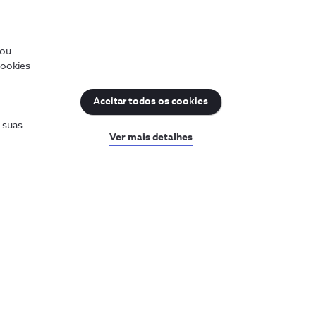
/ou
cookies
Aceitar todos os cookies
s suas
Ver mais detalhes
uda
Sobre a NOS
a a ajuda
Prémios NOS
sultar o PIN e PUK
Reconhecimentos e
iculdades com a internet
distinções
Recrutamento
ar a minha fatura
entar o plafond
rum NOS
as NOS
guntas frequentes