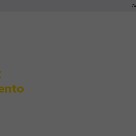
O
R
ento