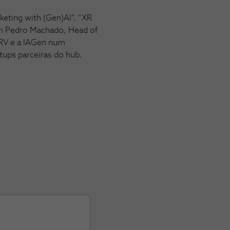
eting with (Gen)AI”, “XR
com Pedro Machado, Head of
 RV e a IAGen num
rtups parceiras do hub.