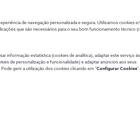
periência de navegação personalizada e segura. Utilizamos cookies e
licações que são necessários para o seu bom funcionamento técnico (
sar informação estatística (cookies de analítica), adaptar este serviço à
Mais procurados
Aj
okies de personalização e funcionalidade) e adaptar anúncios aos seus
de tudo de forma
 Pode gerir a utilização dos cookies clicando em "
Configurar Cookies
".
Sistema de alarme NOS
Tod
Securitas
Con
Pacotes NOS
Dif
Tarifários 5G
fixa
Guia TV
Pag
Sport TV
Aum
Teste de cobertura
Fó
Black Friday
Loj
Natal
Per