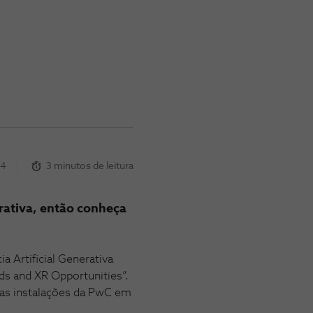
24
3 minutos de leitura
erativa, então conheça
a Artificial Generativa
nds and XR Opportunities”.
 nas instalações da PwC em