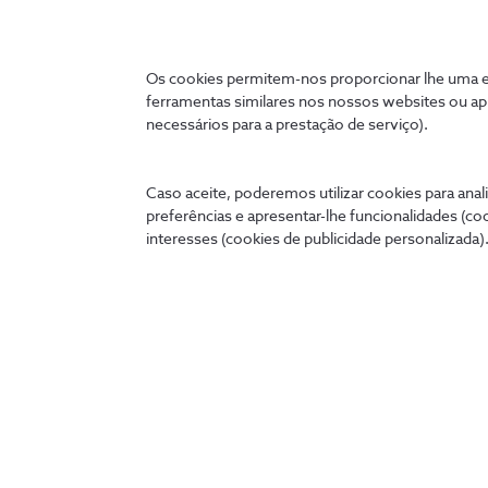
Os cookies permitem-nos proporcionar lhe uma ex
ferramentas similares nos nossos websites ou ap
necessários para a prestação de serviço).
Ligados 24 horas
Caso aceite, poderemos utilizar cookies para anali
preferências e apresentar-lhe funcionalidades (co
A qualquer hora e onde quer que estejas, podes tratar 
interesses (cookies de publicidade personalizada).
cómoda no teu telemóvel, tablet ou PC.
my.nos.pt
App NOS
Entrar