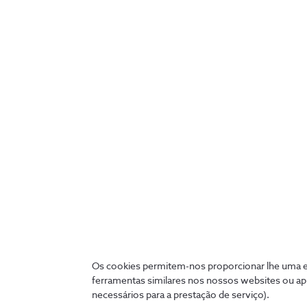
Google Workspace apresenta
novas funcionalidades
1 min
Os cookies permitem-nos proporcionar lhe uma ex
ferramentas similares nos nossos websites ou ap
necessários para a prestação de serviço).