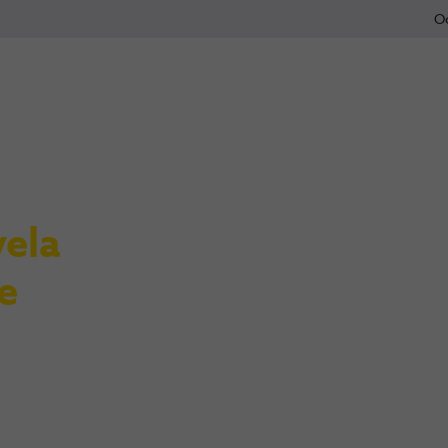
O
ela
e