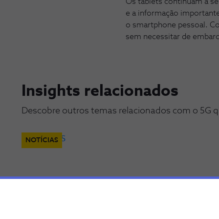
Os tablets continuam a se
e a informação important
o smartphone pessoal. Co
sem necessitar de embarc
Insights relacionados
Descobre outros temas relacionados com o 5G q
NOTÍCIAS