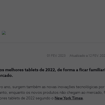
01 FEV. 2023
Atualizado a
12 FEV. 20
s melhores tablets de 2022, de forma a ficar familia
ercado.
 ano, surgem também as novas inovações tecnológicas por 
anto, enquanto os novos produtos não chegam ao mercado, f
ores tablets de 2022 segundo o
New York Times
.