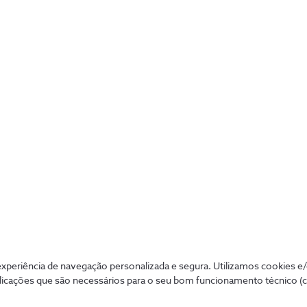
Microsoft 365: Dicas para tirar o
maior partido do seu calendário
2 min
periência de navegação personalizada e segura. Utilizamos cookies e
licações que são necessários para o seu bom funcionamento técnico (