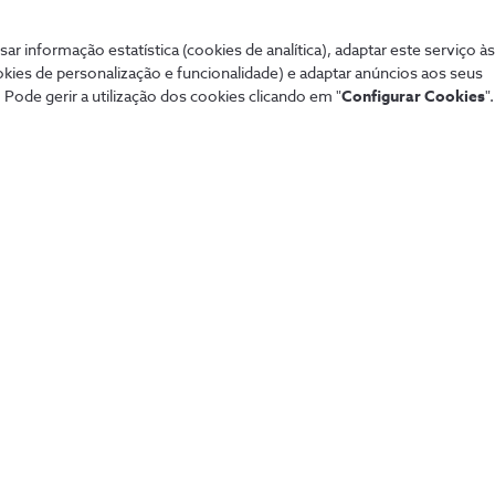
Mais procurados
Aj
sar informação estatística (cookies de analítica), adaptar este serviço à
de tudo de forma
okies de personalização e funcionalidade) e adaptar anúncios aos seus
Sistema de alarme NOS
Tod
 Pode gerir a utilização dos cookies clicando em "
Configurar Cookies
".
Securitas
Con
Pacotes NOS
Dif
Tarifários 5G
fixa
Guia TV
Pag
Sport TV
Aum
Teste de cobertura
Fó
Black Friday
Loj
Natal
Per
Saldos
Lin