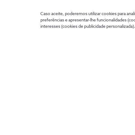
Ligados 24 horas
Caso aceite, poderemos utilizar cookies para anali
A qualquer hora e onde quer que estejas, podes tratar 
preferências e apresentar-lhe funcionalidades (co
cómoda no teu telemóvel, tablet ou PC.
interesses (cookies de publicidade personalizada).
my.nos.pt
App NOS
Entrar
Descobre as outras apps NOS