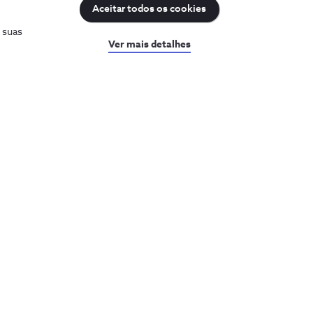
Aceitar todos os cookies
uda
Sobre a NOS
s suas
Ver mais detalhes
a a ajuda
Prémios NOS
sultar o PIN e PUK
Reconhecimentos e
iculdades com a internet
distinções
Recrutamento
ar a minha fatura
entar o plafond
rum NOS
as NOS
guntas frequentes
ks Úteis