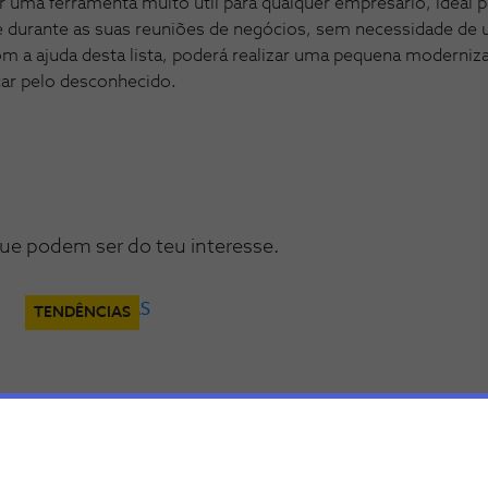
r uma ferramenta muito útil para qualquer empresário, ideal
e durante as suas reuniões de negócios, sem necessidade de 
m a ajuda desta lista, poderá realizar uma pequena moderniz
ar pelo desconhecido.
ue podem ser do teu interesse.
TENDÊNCIAS