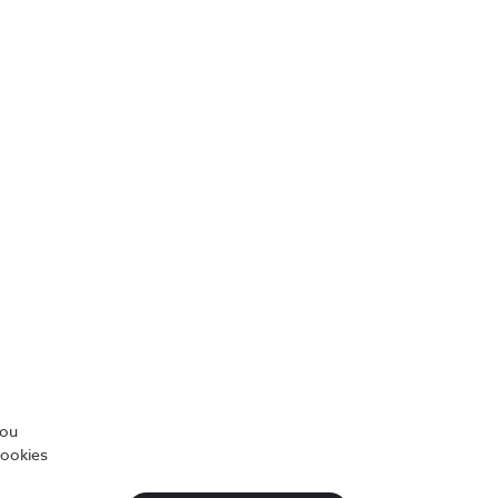
5G: Como o Metaverso usa esta
tecnologia para crescer
4 min
/ou
cookies