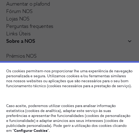
Aumentar o plafond
Fórum NOS
Lojas NOS
Perguntas frequentes
Links Úteis
Sobre a NOS
Prémios NOS
Reconhecimentos e distinções
Recrutamento
Os cookies permitem-nos proporcionar lhe uma experiência de navegação
personalizada e segura. Utilizamos cookies e/ou ferramentas similares
nos nossos websites ou aplicações que são necessários para o seu bom
funcionamento técnico (cookies necessários para a prestação de serviço).
Caso aceite, poderemos utilizar cookies para analisar informação
estatística (cookies de analítica), adaptar este serviço às suas
preferências e apresentar-lhe funcionalidades (cookies de personalização
e funcionalidade) e adaptar anúncios aos seus interesses (cookies de
publicidade personalizada). Pode gerir a utilização dos cookies clicando
Fale connosco
Política de Privacidade
Configurar Cookies
em "
Configurar Cookies
".
Qualidade de Serviço
Wholesale
Termos e Condições