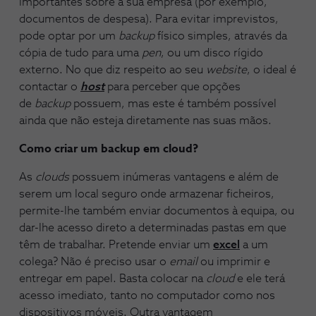
importantes sobre a sua empresa (por exemplo,
documentos de despesa). Para evitar imprevistos,
pode optar por um
backup
físico simples, através da
cópia de tudo para uma
pen
, ou um disco rígido
externo. No que diz respeito ao seu
website
, o ideal é
contactar o
host
para perceber que opções
de
backup
possuem, mas este é também possível
ainda que não esteja diretamente nas suas mãos.
Como criar um backup em cloud?
As
clouds
possuem inúmeras vantagens e além de
serem um local seguro onde armazenar ficheiros,
permite-lhe também enviar documentos à equipa, ou
dar-lhe acesso direto a determinadas pastas em que
têm de trabalhar. Pretende enviar um
excel
a um
colega? Não é preciso usar o
email
ou imprimir e
entregar em papel. Basta colocar na
cloud
e ele terá
acesso imediato, tanto no computador como nos
dispositivos móveis. Outra vantagem