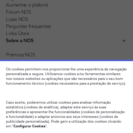
Aumentar o plafond
Fórum NOS
Lojas NOS
Perguntas frequentes
Links Úteis
Sobre a NOS
Prémios NOS
Reconhecimentos e distinções
Recrutamento
Os cookies permitem-nos proporcionar lhe uma experiência de navegação
personalizada e segura. Utilizamos cookies e/ou ferramentas similares
nos nossos websites ou aplicações que são necessários para o seu bom
funcionamento técnico (cookies necessários para a prestação de serviço).
Caso aceite, poderemos utilizar cookies para analisar informação
estatística (cookies de analítica), adaptar este serviço às suas
preferências e apresentar-lhe funcionalidades (cookies de personalização
e funcionalidade) e adaptar anúncios aos seus interesses (cookies de
publicidade personalizada). Pode gerir a utilização dos cookies clicando
Fale connosco
Política de Privacidade
Configurar Cookies
em "
Configurar Cookies
".
Qualidade de Serviço
Wholesale
Termos e Condições