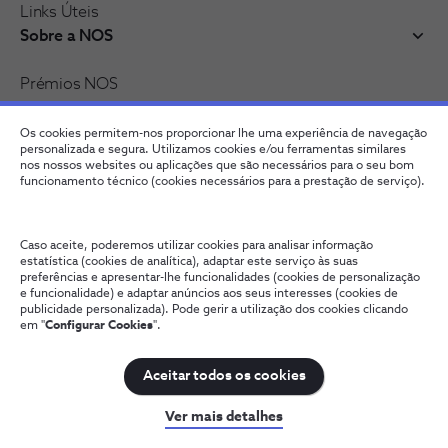
Links Úteis
Sobre a NOS
Prémios NOS
Reconhecimentos e distinções
Recrutamento
Os cookies permitem-nos proporcionar lhe uma experiência de navegação
personalizada e segura. Utilizamos cookies e/ou ferramentas similares
nos nossos websites ou aplicações que são necessários para o seu bom
funcionamento técnico (cookies necessários para a prestação de serviço).
Caso aceite, poderemos utilizar cookies para analisar informação
estatística (cookies de analítica), adaptar este serviço às suas
preferências e apresentar-lhe funcionalidades (cookies de personalização
e funcionalidade) e adaptar anúncios aos seus interesses (cookies de
publicidade personalizada). Pode gerir a utilização dos cookies clicando
Fale connosco
Política de Privacidade
Configurar Cookies
em "
Configurar Cookies
".
Qualidade de Serviço
Wholesale
Termos e Condições
Provedoria Cliente
Aceitar todos os cookies
NOS, todos os direitos reservados
Ver mais detalhes