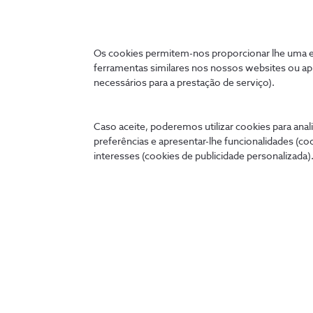
Ligados 24 horas
Os cookies permitem-nos proporcionar lhe uma ex
ferramentas similares nos nossos websites ou ap
A qualquer hora e onde quer que estejas, podes tratar 
necessários para a prestação de serviço).
cómoda no teu telemóvel, tablet ou PC.
Caso aceite, poderemos utilizar cookies para anali
preferências e apresentar-lhe funcionalidades (co
my.nos.pt
App NOS
interesses (cookies de publicidade personalizada).
Entrar
Descobre as outras apps NOS