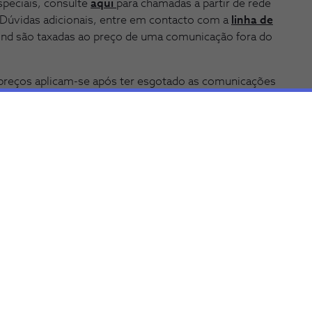
peciais, consulte
aqui
para chamadas a partir de rede
. Dúvidas adicionais, entre em contacto com a
linha de
fond são taxadas ao preço de uma comunicação fora do
s preços aplicam-se após ter esgotado as comunicações