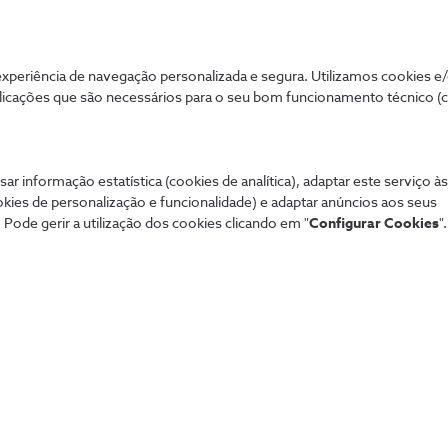
periência de navegação personalizada e segura. Utilizamos cookies e
Mais procurados
Aj
licações que são necessários para o seu bom funcionamento técnico (
de tudo de forma
Sistema de alarme NOS
Tod
Securitas
Con
sar informação estatística (cookies de analítica), adaptar este serviço à
Pacotes NOS
Dif
okies de personalização e funcionalidade) e adaptar anúncios aos seus
Tarifários 5G
fixa
 Pode gerir a utilização dos cookies clicando em "
Configurar Cookies
".
Guia TV
Pag
Sport TV
Aum
Teste de cobertura
Fó
Black Friday
Loj
Natal
Per
Saldos
Lin