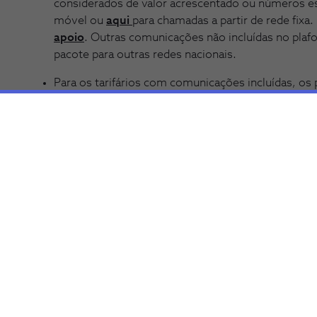
considerados de valor acrescentado ou números es
móvel ou
aqui
para chamadas a partir de rede fixa
apoio
. Outras comunicações não incluídas no pla
pacote para outras redes nacionais.
Para os tarifários com comunicações incluídas, o
incluídas.
Valores com IVA incluído à taxa legal em vigor.