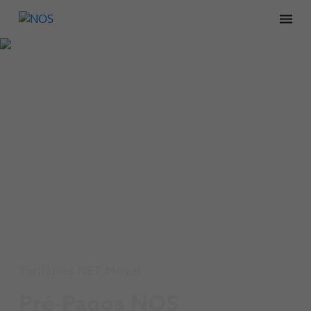
Men
Tarifários NET Móvel
Pré-Pagos NOS