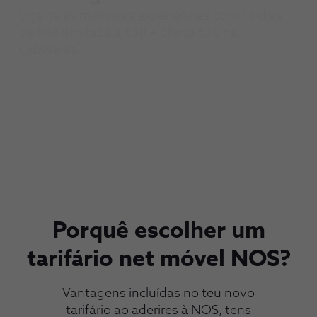
-
Liga-te às melhores experiências com 15 dias
de Net ilimitada a €10 + oferta €10 na
Odisseias.
Porquê escolher um
tarifário net móvel NOS?
Vantagens incluídas no teu novo
tarifário ao aderires à NOS, tens