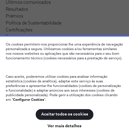
Últimos comunicados
Resultados
Prémios
Política de Sustentabilidade
Certificações
Pessoas
Os cookies permitem-nos proporcionar lhe uma experiência de navegação
Trabalhar na NOS
personalizada e segura. Utilizamos cookies e/ou ferramentas similares
nos nossos websites ou aplicações que são necessários para o seu bom
Programa de Trainees - NOS Alfa
funcionamento técnico (cookies necessários para a prestação de serviço).
Oportunidades de Emprego
Caso aceite, poderemos utilizar cookies para analisar informação
estatística (cookies de analítica), adaptar este serviço às suas
preferências e apresentar-lhe funcionalidades (cookies de personalização
e funcionalidade) e adaptar anúncios aos seus interesses (cookies de
publicidade personalizada). Pode gerir a utilização dos cookies clicando
em "
Configurar Cookies
".
Contactos
Política de Privacidade
Canal de denúncia
Configurar Cookies
Qualidade de Serviço
Wholesale
Interligações
Aceitar todos os cookies
NOS, todos os direitos reservados
Ver mais detalhes