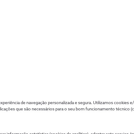
Gestão de SAP
Gestão e suporte de plataformas SAP com
eficiência, dinamismo e competitividade.
periência de navegação personalizada e segura. Utilizamos cookies e
licações que são necessários para o seu bom funcionamento técnico (