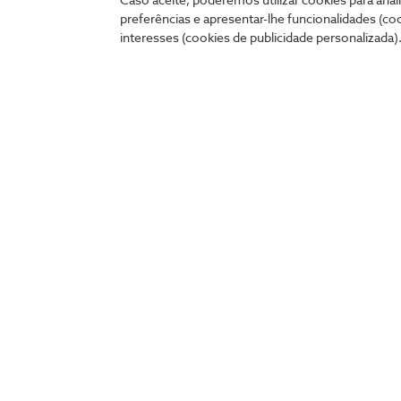
Caso aceite, poderemos utilizar cookies para anali
preferências e apresentar-lhe funcionalidades (co
interesses (cookies de publicidade personalizada).
Ligados 24 horas
A qualquer hora e onde quer que estejas, podes tratar 
cómoda no teu telemóvel, tablet ou PC.
my.nos.pt
App NOS
Entrar
Descobre as outras apps NOS