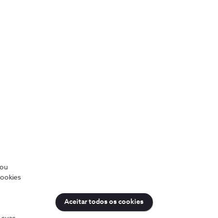
NOS Backup Pro
Solução em parceria com a Amazon Web
Services (AWS) que protege os dados dos
seus computadores na cloud.
/ou
cookies
Aceitar todos os cookies