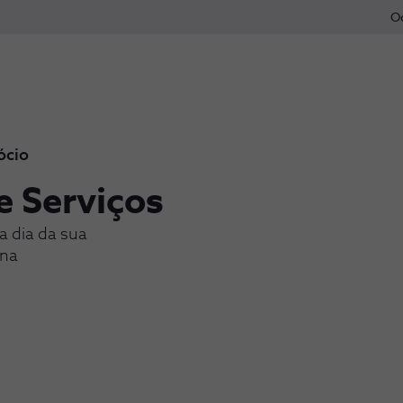
O
ócio
e Serviços
a dia da sua
 na