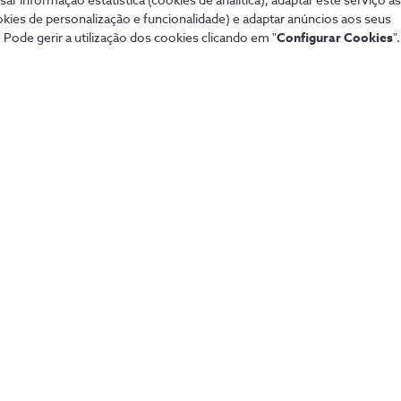
sar informação estatística (cookies de analítica), adaptar este serviço à
okies de personalização e funcionalidade) e adaptar anúncios aos seus
 Pode gerir a utilização dos cookies clicando em "
Configurar Cookies
".
Mais procurados
Aj
de tudo de forma
Sistema de alarme NOS
Tod
Securitas
Con
Pacotes NOS
Dif
Tarifários 5G
fixa
Guia TV
Pag
Sport TV
Aum
Teste de cobertura
Fó
Black Friday
Loj
Natal
Per
Saldos
Lin