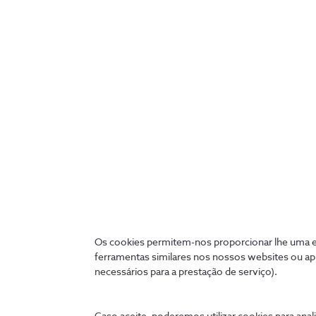
Gestão de Base de Dados
Uma resposta real e personalizada às
necessidades da sua empresa.
Os cookies permitem-nos proporcionar lhe uma ex
ferramentas similares nos nossos websites ou ap
necessários para a prestação de serviço).