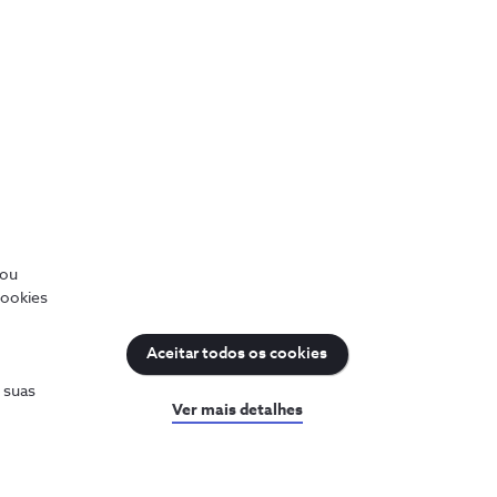
TV & Vídeo
Soluções multimédia personalizadas à
medida do seu negócio.
/ou
cookies
Aceitar todos os cookies
s suas
Ver mais detalhes
uda
Sobre a NOS