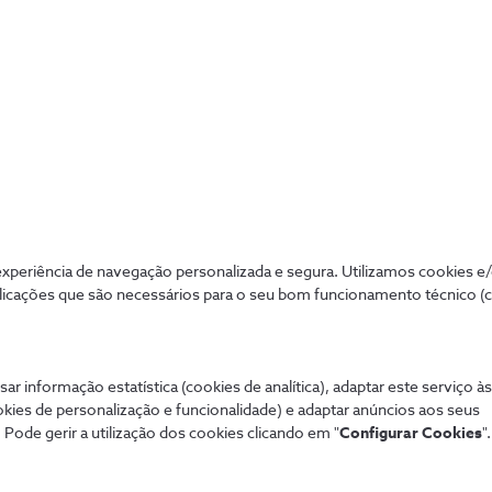
IoT
Ligue o seu negócio a uma internet que
liga tudo e todos.
periência de navegação personalizada e segura. Utilizamos cookies e
licações que são necessários para o seu bom funcionamento técnico (
sar informação estatística (cookies de analítica), adaptar este serviço à
okies de personalização e funcionalidade) e adaptar anúncios aos seus
 Pode gerir a utilização dos cookies clicando em "
Configurar Cookies
".
Mais procurados
Aj
de tudo de forma