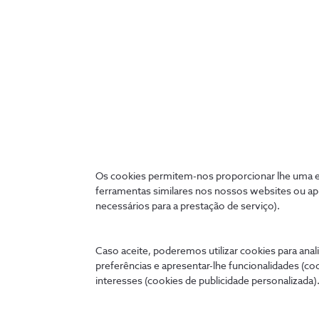
Produtividade
Trabalhe em colaboração e aumente a
produtividade do seu negócio.
Os cookies permitem-nos proporcionar lhe uma ex
ferramentas similares nos nossos websites ou ap
necessários para a prestação de serviço).
Caso aceite, poderemos utilizar cookies para anali
preferências e apresentar-lhe funcionalidades (co
Ligados 24 horas
interesses (cookies de publicidade personalizada).
A qualquer hora e onde quer que estejas, podes tratar 