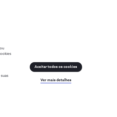
Cinco motivos para escolher um
smartphone 5G
/ou
cookies
Aceitar todos os cookies
12 min
s suas
Ver mais detalhes