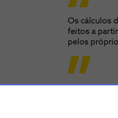
Os cálculos 
feitos a parti
pelos próprio
É um motivo de orgulho p
móvel, mas também para o