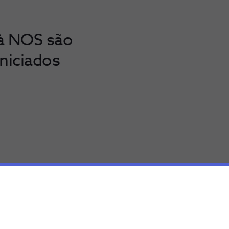
 à NOS são
iniciados
ridade da sua rede
órias ao nível dos