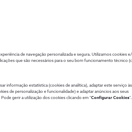
Tudo o que já pode fazer com o
5G da NOS
periência de navegação personalizada e segura. Utilizamos cookies e
licações que são necessários para o seu bom funcionamento técnico (
2 min
sar informação estatística (cookies de analítica), adaptar este serviço à
okies de personalização e funcionalidade) e adaptar anúncios aos seus
 Pode gerir a utilização dos cookies clicando em "
Configurar Cookies
".