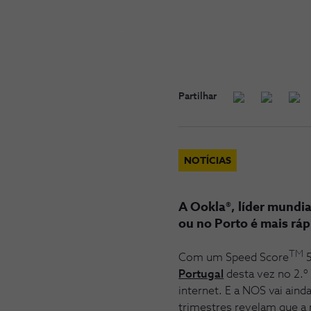
Partilhar
NOTÍCIAS
A Ookla®, líder mundia
ou no Porto é mais ráp
TM
Com um Speed Score
5
Portugal
desta vez no 2.º
internet. E a NOS vai aind
trimestres revelam que a 