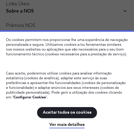
Links Úteis
Sobre a NOS
Prémios NOS
Reconhecimentos e distinções
Recrutamento
Os cookies permitem-nos proporcionar lhe uma experiência de navegação
personalizada e segura. Utilizamos cookies e/ou ferramentas similares
nos nossos websites ou aplicações que são necessários para o seu bom
funcionamento técnico (cookies necessários para a prestação de serviço).
Caso aceite, poderemos utilizar cookies para analisar informação
estatística (cookies de analítica), adaptar este serviço às suas
preferências e apresentar-lhe funcionalidades (cookies de personalização
e funcionalidade) e adaptar anúncios aos seus interesses (cookies de
publicidade personalizada). Pode gerir a utilização dos cookies clicando
Fale connosco
Política de Privacidade
Configurar Cookies
em "
Configurar Cookies
".
Qualidade de Serviço
Wholesale
Termos e Condições
Provedoria Cliente
Aceitar todos os cookies
NOS, todos os direitos reservados
Ver mais detalhes