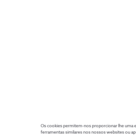
Conheça uma das maiores
ameaçadas de cibersegurança da
atualidade
4 min
Os cookies permitem-nos proporcionar lhe uma ex
ferramentas similares nos nossos websites ou ap