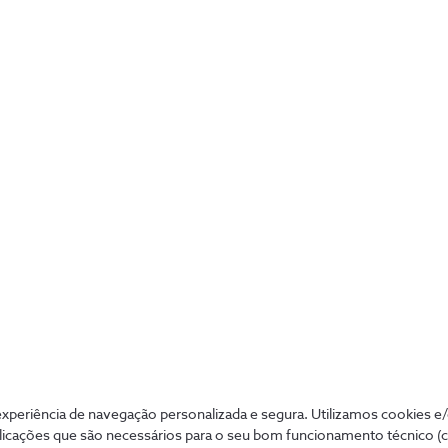
Conheça uma das maiores
ameaças de cibersegurança da
atualidade
4 min
periência de navegação personalizada e segura. Utilizamos cookies e
licações que são necessários para o seu bom funcionamento técnico (