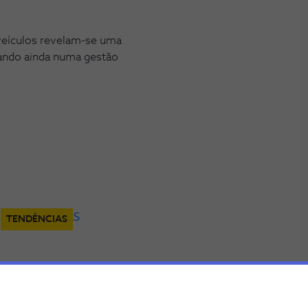
 veículos revelam-se uma
dando ainda numa gestão
TENDÊNCIAS