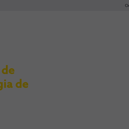
O
 de
gia de