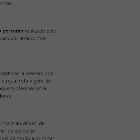
ientes.
 percurso
realizado pelo
qualquer atraso, mas
controlar a pressão dos
a sua frota e gerir de
seguem oferecer uma
dores.
orma mais eficaz, de
nar os dados de
óvel de modo a otimizar