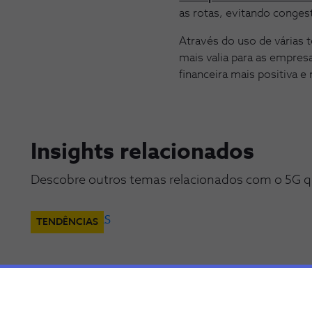
as rotas, evitando conges
Através do uso de várias 
mais valia para as empre
financeira mais positiva 
Insights relacionados
Descobre outros temas relacionados com o 5G q
TENDÊNCIAS