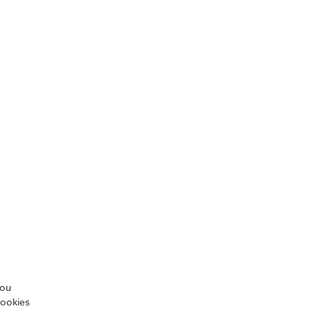
5 mudanças radicais no mercado
de trabalho impulsionadas pela
Gen Z
4 min
/ou
cookies