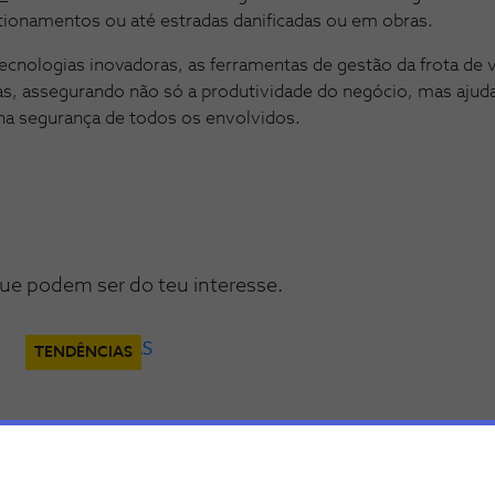
tionamentos ou até estradas danificadas ou em obras.
tecnologias inovadoras, as ferramentas de gestão da frota de
sas, assegurando não só a produtividade do negócio, mas aju
e na segurança de todos os envolvidos.
ue podem ser do teu interesse.
TENDÊNCIAS