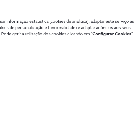
Mais procurados
Aj
sar informação estatística (cookies de analítica), adaptar este serviço à
de tudo de forma
okies de personalização e funcionalidade) e adaptar anúncios aos seus
 Pode gerir a utilização dos cookies clicando em "
Configurar Cookies
".
Sistema de alarme NOS
Tod
Securitas
Con
Pacotes NOS
Dif
Tarifários 5G
fixa
Guia TV
Pag
Sport TV
Aum
Teste de cobertura
Fó
Black Friday
Loj
Natal
Per
Saldos
Lin