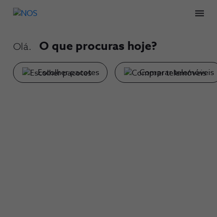
NOS
Men
-
O que procuras hoje?
Olá.
O
Escolher pacotes
Comprar telemóveis
que
procuras
hoje?