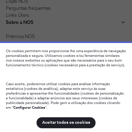
Lojas NOS
Perguntas frequentes
Links Úteis
Sobre a NOS
Prémios NOS
Reconhecimentos e distinções
Recrutamento
Os cookies permitem-nos proporcionar lhe uma experiência de navegação
personalizada e segura. Utilizamos cookies e/ou ferramentas similares
nos nossos websites ou aplicações que são necessários para o seu bom
funcionamento técnico (cookies necessários para a prestação de serviço).
Caso aceite, poderemos utilizar cookies para analisar informação
estatística (cookies de analítica), adaptar este serviço às suas
preferências e apresentar-lhe funcionalidades (cookies de personalização
e funcionalidade) e adaptar anúncios aos seus interesses (cookies de
publicidade personalizada). Pode gerir a utilização dos cookies clicando
Fale connosco
Política de Privacidade
Configurar Cookies
em "
Configurar Cookies
".
Qualidade de Serviço
Wholesale
Termos e Condições
Provedoria Cliente
Aceitar todos os cookies
NOS, todos os direitos reservados