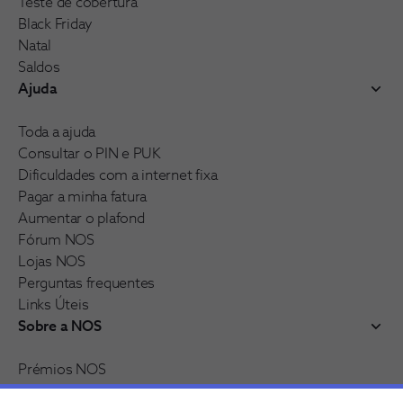
Teste de cobertura
Black Friday
Natal
Saldos
Ajuda
Toda a ajuda
Consultar o PIN e PUK
Dificuldades com a internet fixa
Pagar a minha fatura
Aumentar o plafond
Fórum NOS
Lojas NOS
Perguntas frequentes
Links Úteis
Sobre a NOS
Prémios NOS
Reconhecimentos e distinções