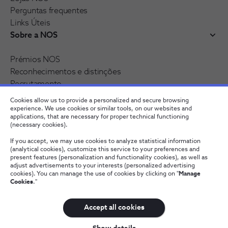
Perguntas frequentes
Links Úteis
Sobre a NOS
Prémios NOS
Reconhecimentos e distinções
Recrutamento
Cookies allow us to provide a personalized and secure browsing
experience. We use cookies or similar tools, on our websites and
applications, that are necessary for proper technical functioning
(necessary cookies).
If you accept, we may use cookies to analyze statistical information
(analytical cookies), customize this service to your preferences and
present features (personalization and functionality cookies), as well as
adjust advertisements to your interests (personalized advertising
cookies). You can manage the use of cookies by clicking on "
Manage
Fale connosco
Política de Privacidade
Configurar Cookies
Cookies
."
Qualidade de Serviço
Wholesale
Termos e Condições
Provedoria Cliente
Accept all cookies
NOS, todos os direitos reservados