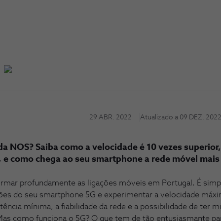
29 ABR. 2022
Atualizado a
09 DEZ. 202
da NOS? Saiba como a velocidade é 10 vezes superio
 e como chega ao seu smartphone a rede móvel mais 
formar profundamente as ligações móveis em Portugal. É simpl
ões do seu smartphone 5G e experimentar a velocidade máxim
latência mínima, a fiabilidade da rede e a possibilidade de ter
Mas como funciona o 5G? O que tem de tão entusiasmante par