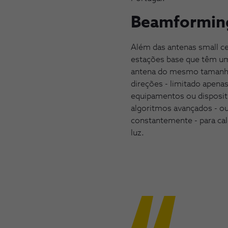
Beamforming 
Além das antenas small ce
estações base que têm um
antena do mesmo tamanho.
direções - limitado apena
equipamentos ou dispositi
algoritmos avançados - ou
constantemente - para calc
luz.