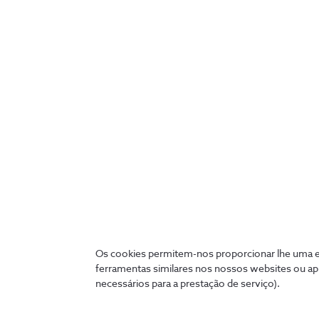
“Rede das redes”, como é 
verdadeiramente adaptável
larguras de banda, garan
outra a descarregar um f
dados constantemente par
interferências.
Os cookies permitem-nos proporcionar lhe uma ex
ferramentas similares nos nossos websites ou ap
A Network Sl
necessários para a prestação de serviço).
setores: Saú