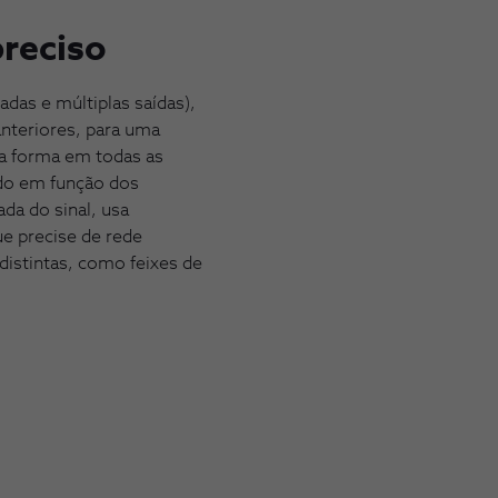
preciso
das e múltiplas saídas),
nteriores, para uma
a forma em todas as
ado em função dos
da do sinal, usa
ue precise de rede
 distintas, como feixes de