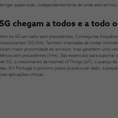
de ligar quase tudo, independentemente de onde estivermos
5G chegam a todos e a todo o
o tem no 5G um salto sem precedentes. Começa nas frequênci
impressionantes 100 GHz. Também chamadas de ondas milimét
mplicam maior proximidade do emissor, mas garantem uma vel
latência sem precedentes (1ms). São essenciais para suportar
net 5G, o crescimento da Internet of Things (IoT), o avanço da 
das. Em Portugal o próximo passo já está a ser dado, a prepa
sas aplicações críticas.