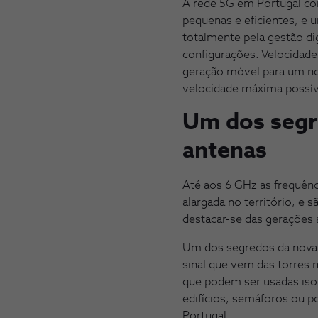
A rede 5G em Portugal co
pequenas e eficientes, e 
totalmente pela gestão dig
configurações. Velocidade
geração móvel para um n
velocidade máxima possív
Um dos segr
antenas
Até aos 6 GHz as frequên
alargada no território, e 
destacar-se das gerações
Um dos segredos da nova 
sinal que vem das torres 
que podem ser usadas isol
edifícios, semáforos ou 
Portugal.