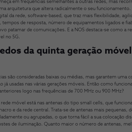
meça em frequências semelhantes a outras redes, mas recorr
uma arquitetura que altera radicalmente o seu funcionamento. 
ital da rede, software-based, que traz mais flexibilidade, agil
, tempos de resposta, número de equipamentos ligados e fiab
ovo patamar de comunicações. E a NOS destaca-se como a re
el no 5G.
edos da quinta geração móvel
cias são consideradas baixas ou médias, mas garantem uma co
são já usadas nas várias gerações móveis. Então como funciona
 anteriores logo nas frequências de 700 MHz ou 900 MHz?
rede móvel está nas antenas do tipo small cells, que funcio
macro e da rede central. Trata-se de antenas mais pequenas,
adamente ou agrupadas, o que torna fácil a sua colocação di
postes de iluminação. Quanto maior o número de antenas, me