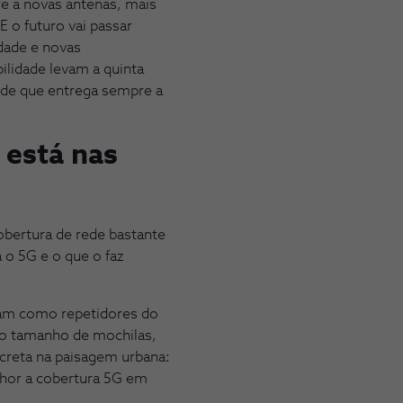
e a novas antenas, mais
E o futuro vai passar
idade e novas
ilidade levam a quinta
de que entrega sempre a
 está nas
bertura de rede bastante
 o 5G e o que o faz
nam como repetidores do
 do tamanho de mochilas,
screta na paisagem urbana:
lhor a cobertura 5G em