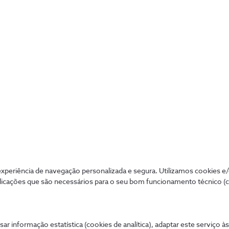
5G: O salto após três séculos de
evolução tecnológica
periência de navegação personalizada e segura. Utilizamos cookies e
2 min
licações que são necessários para o seu bom funcionamento técnico (
sar informação estatística (cookies de analítica), adaptar este serviço à