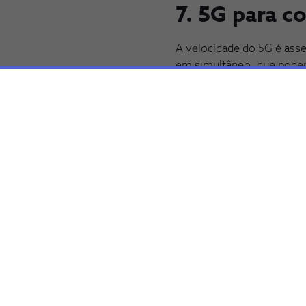
7. 5G para 
A velocidade do 5G é ass
em simultâneo, que podem
que está longe é muito ma
O 5G já chegou, não é ape
disponível para os client
funcionamento e mudar pa
mundo.
Insights relacionados
Descobre outros temas relacionados com o 5G q
INSIGHT