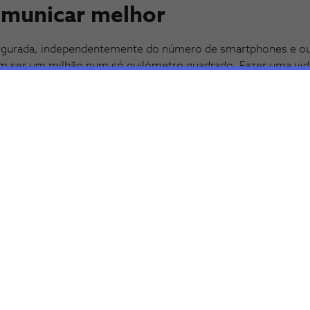
comunicar melhor
egurada, independentemente do número de smartphones e out
 ser um milhão num só quilómetro quadrado. Fazer uma vid
is fácil com a nova rede móvel.
nas o futuro, não é um projeto ou uma ambição. O 5G é uma 
es NOS, para os portugueses e para o país. A quinta geração m
ra 5G, com a NOS, é garantir um lugar no comboio que vai tr
ue podem ser do teu interesse.
INSIGHT