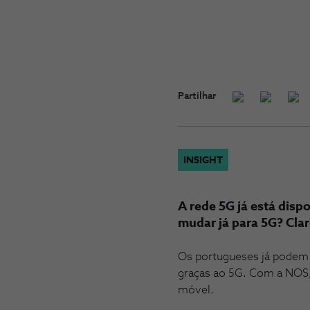
Partilhar
INSIGHT
A rede 5G já está disp
mudar já para 5G? Cla
Os portugueses já podem 
graças ao 5G. Com a NOS, 
móvel.