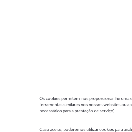
Guia de bolso para quem precisa
de saber tudo sobre o futuro com
o 5G
Os cookies permitem-nos proporcionar lhe uma ex
1 min
ferramentas similares nos nossos websites ou ap
necessários para a prestação de serviço).
Caso aceite, poderemos utilizar cookies para anali