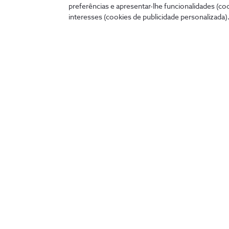
preferências e apresentar-lhe funcionalidades (co
interesses (cookies de publicidade personalizada).
Ligados 24 horas
A qualquer hora e onde quer que estejas, podes tratar 
cómoda no teu telemóvel, tablet ou PC.
my.nos.pt
App NOS
Entrar