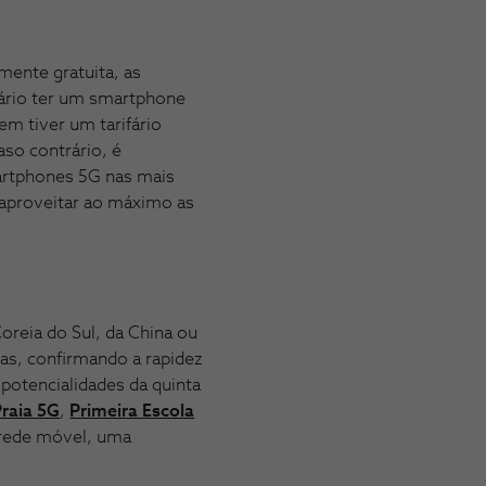
ente gratuita, as
ssário ter um smartphone
em tiver um tarifário
so contrário, é
artphones 5G nas mais
 aproveitar ao máximo as
reia do Sul, da China ou
as, confirmando a rapidez
potencialidades da quinta
Praia 5G
,
Primeira Escola
a rede móvel, uma