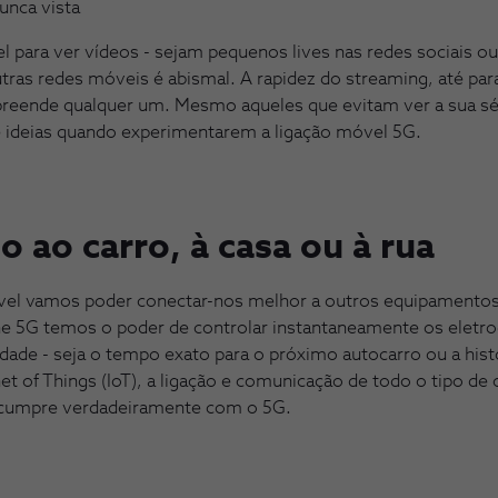
unca vista
 para ver vídeos - sejam pequenos lives nas redes sociais ou
utras redes móveis é abismal. A rapidez do streaming, até pa
reende qualquer um. Mesmo aqueles que evitam ver a sua sér
ideias quando experimentarem a ligação móvel 5G.
do ao carro, à casa ou à rua
el vamos poder conectar-nos melhor a outros equipamentos 
e 5G temos o poder de controlar instantaneamente os eletr
idade - seja o tempo exato para o próximo autocarro ou a h
et of Things (IoT), a ligação e comunicação de todo o tipo de 
cumpre verdadeiramente com o 5G.