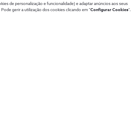
okies de personalização e funcionalidade) e adaptar anúncios aos seus
 Pode gerir a utilização dos cookies clicando em "
Configurar Cookies
".
Mais procurados
Aj
de tudo de forma
Sistema de alarme NOS
Tod
Securitas
Con
Pacotes NOS
Dif
Tarifários 5G
fixa
Guia TV
Pag
Sport TV
Aum
Teste de cobertura
Fó
Black Friday
Loj
Natal
Per