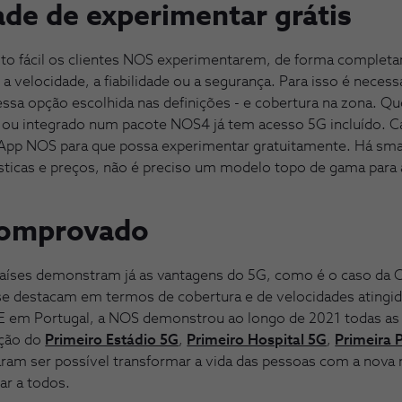
dade de experimentar grátis
to fácil os clientes NOS experimentarem, de forma completam
 a velocidade, a fiabilidade ou a segurança. Para isso é nece
ssa opção escolhida nas definições - e cobertura na zona. Qu
u integrado num pacote NOS4 já tem acesso 5G incluído. Ca
a App NOS para que possa experimentar gratuitamente. Há sm
ísticas e preços, não é preciso um modelo topo de gama para
comprovado
aíses demonstram já as vantagens do 5G, como é o caso da Co
se destacam em termos de cobertura e de velocidades atingid
s. E em Portugal, a NOS demonstrou ao longo de 2021 todas as 
ação do
Primeiro Estádio 5G
,
Primeiro Hospital 5G
,
Primeira 
varam ser possível transformar a vida das pessoas com a nov
r a todos.