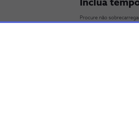
Inclua temp
Procure não sobrecarregar
pausa, para recarregar ene
sensação de que não quer 
longo, podendo optar por 
A sobrecarga profissional
já a combater o risco de
trabalhadores conseguem e
que traz benefícios não só
(Crédito da Imagem: U-STUD