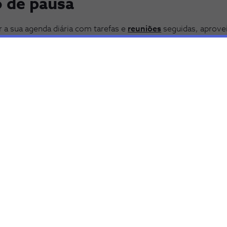
o de pausa
 a sua agenda diária com tarefas e
reuniões
seguidas, aprovei
rgias e refrescar as ideias. Provavelmente já lhe aconteceu s
fazer nada. Isso não é produtivo, pelo contrário. O tempo de
um período de 4 ou 5 minutos para beber um café ou ver as r
 pode ser bastante prejudicial para muitos trabalhadores, se
 burnout com a optimização da sua agenda. Ao manter a sua a
stabelecer uma maior estabilidade entre a vida profissional 
 para a sua vida pessoal, mas também para a sua carreira profi
IOGRAPHY DD59 via Shutterstock, ID 2181800645)
Gostou do nosso artigo?