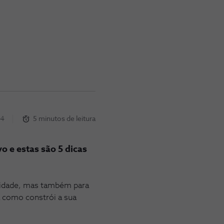
24
5 minutos de leitura
 e estas são 5 dicas
vidade, mas também para
 como constrói a sua