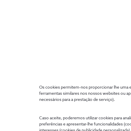
Webinars NOS
Assista a webinars com os maiores
Os cookies permitem-nos proporcionar lhe uma ex
especialistas das mais diversas áreas.
ferramentas similares nos nossos websites ou ap
necessários para a prestação de serviço).
Caso aceite, poderemos utilizar cookies para anali
preferências e apresentar-lhe funcionalidades (co
interesses (cookies de publicidade personalizada).