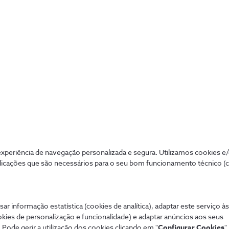
Sim
Não
Insights 5G
Veja as notícias mais recentes sobre o
periência de navegação personalizada e segura. Utilizamos cookies e
poder transformador do 5G.
licações que são necessários para o seu bom funcionamento técnico (
sar informação estatística (cookies de analítica), adaptar este serviço à
okies de personalização e funcionalidade) e adaptar anúncios aos seus
 Pode gerir a utilização dos cookies clicando em "
Configurar Cookies
".