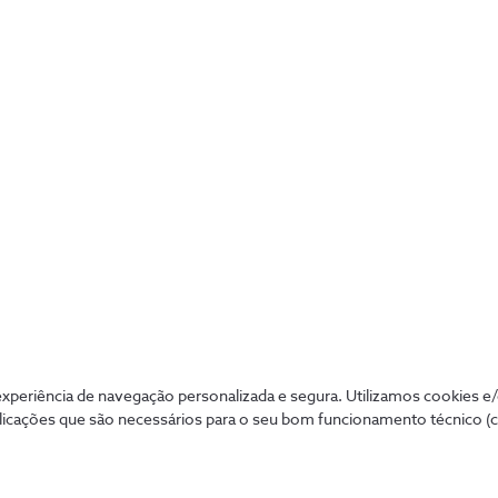
Benefícios para o negóci
Mobilidade
Trabalho flexível em qualquer área das instalações.
periência de navegação personalizada e segura. Utilizamos cookies e
licações que são necessários para o seu bom funcionamento técnico (