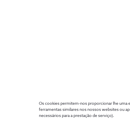
Melhor experiência dos
colaboradores
Os cookies permitem-nos proporcionar lhe uma ex
ferramentas similares nos nossos websites ou ap
Acesso rápido e estável às aplicações.
necessários para a prestação de serviço).