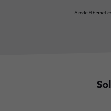
A rede Ethernet cr
So