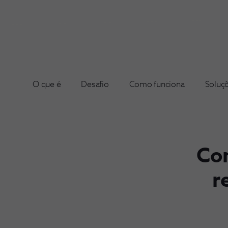
O que é
Desafio
Como funciona
Soluç
Con
r