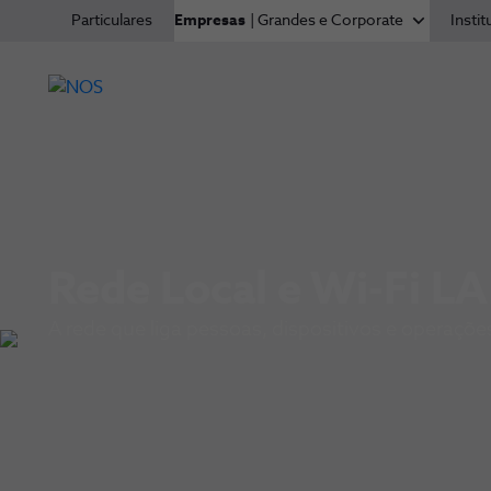
Particulares
Empresas
| Grandes e Corporate
Instit
Rede Local e Wi-Fi L
A rede que liga pessoas, dispositivos e operaçõe