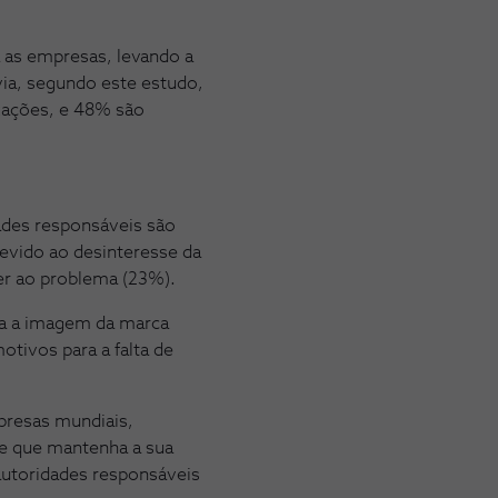
 as empresas, levando a
ia, segundo este estudo,
izações, e 48% são
ades responsáveis são
devido ao desinteresse da
er ao problema (23%).
ra a imagem da marca
tivos para a falta de
presas mundiais,
te que mantenha a sua
 autoridades responsáveis