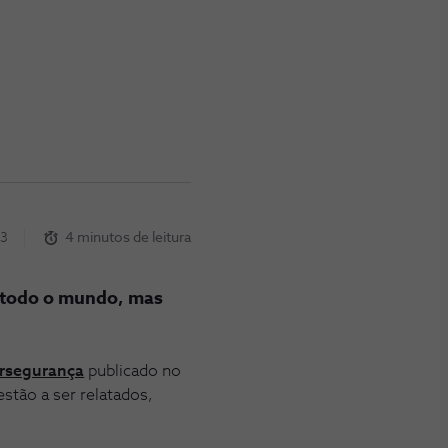
23
4 minutos de leitura
 todo o mundo, mas
ersegurança
publicado no
stão a ser relatados,