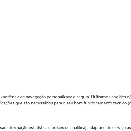
maior partido do seu calendário
2 min
periência de navegação personalizada e segura. Utilizamos cookies e
licações que são necessários para o seu bom funcionamento técnico (
Mais procurados
Aj
de tudo de forma
sar informação estatística (cookies de analítica), adaptar este serviço à