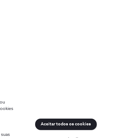
tecnologia para crescer
4 min
/ou
cookies
Aceitar todos os cookies
uda
Sobre a NOS
s suas