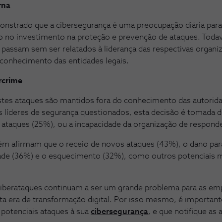
rna
nstrado que a cibersegurança é uma preocupação diária para
 no investimento na proteção e prevenção de ataques. Todav
passam sem ser relatados à liderança das respectivas organ
onhecimento das entidades legais.
rcrime
stes ataques são mantidos fora do conhecimento das autorid
s líderes de segurança questionados, esta decisão é tomada 
 ataques (25%), ou a incapacidade da organização de respond
m afirmam que o receio de novos ataques (43%), o dano pa
dade (36%) e o esquecimento (32%), como outros potenciais mo
ciberataques continuam a ser um grande problema para as em
ta era de transformação digital. Por isso mesmo, é importan
 potenciais ataques à sua
cibersegurança
, e que notifique as