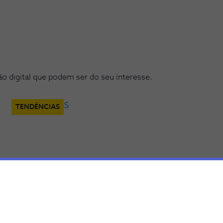
 digital que podem ser do seu interesse.
TENDÊNCIAS
Microsoft 365: Dicas para tirar o