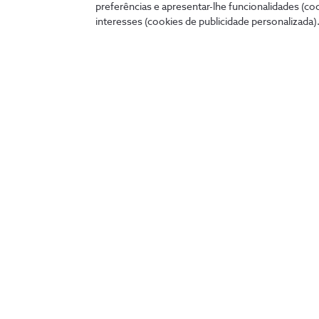
cómoda no teu telemóvel, tablet ou PC.
preferências e apresentar-lhe funcionalidades (co
interesses (cookies de publicidade personalizada).
my.nos.pt
App NOS
Entrar
Descobre as outras apps NOS
Cinemas
NOS TV
NOS Net
NOS