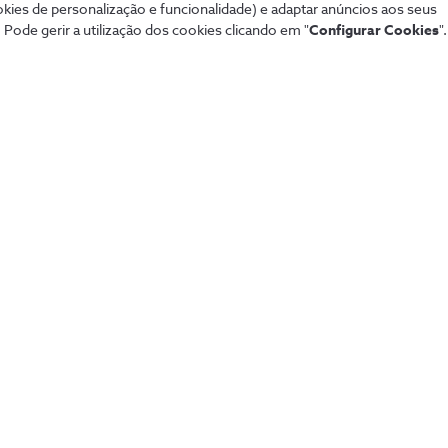
okies de personalização e funcionalidade) e adaptar anúncios aos seus
Sistema de alarme NOS
Tod
 Pode gerir a utilização dos cookies clicando em "
Configurar Cookies
".
Securitas
Con
Pacotes NOS
Dif
Tarifários 5G
fixa
Guia TV
Pag
Sport TV
Aum
Teste de cobertura
Fó
Black Friday
Loj
Natal
Per
Saldos
Lin