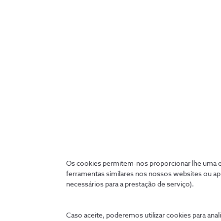
novas funcionalidades
1 min
Os cookies permitem-nos proporcionar lhe uma ex
ferramentas similares nos nossos websites ou ap
necessários para a prestação de serviço).
Ligados 24 horas
A qualquer hora e onde quer que estejas, podes tratar 
Caso aceite, poderemos utilizar cookies para anali