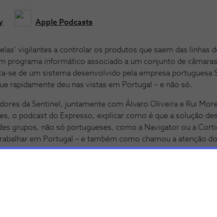
y
Apple Podcasts
elas’ vigilantes a controlar os produtos que saem das linhas 
um programa informático associado a um conjunto de câmaras
ata-se de um sistema desenvolvido pela empresa portuguesa S
ue rapidamente deu nas vistas em Portugal – e não só.
dores da Sentinel, juntamente com Álvaro Oliveira e Rui Morei
res, o podcast do Expresso, explicar como é que a solução de
es grupos, não só portugueses, como a Navigator ou a Cort
trabalhar em Portugal – e também como chamou a atenção d
cio deste ano comprou a maioria do capital.