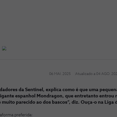
06 MAI. 2025
Atualizado a
04 AGO. 20
ndadores da Sentinel, explica como é que uma peque
igante espanhol Mondragon, que entretanto entrou n
a é muito parecido ao dos bascos”, diz. Ouça-o na Liga
taforma preferida: