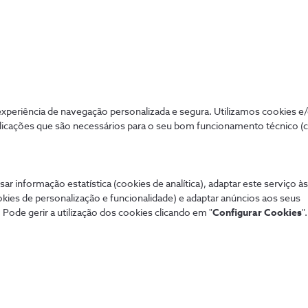
periência de navegação personalizada e segura. Utilizamos cookies e
licações que são necessários para o seu bom funcionamento técnico (
Mais procurados
Aj
 tudo de forma
sar informação estatística (cookies de analítica), adaptar este serviço à
Porquê a NOS Empresas?
Tod
okies de personalização e funcionalidade) e adaptar anúncios aos seus
Receber uma proposta
Con
 Pode gerir a utilização dos cookies clicando em "
Configurar Cookies
".
Dif
fixa
Pag
Lin