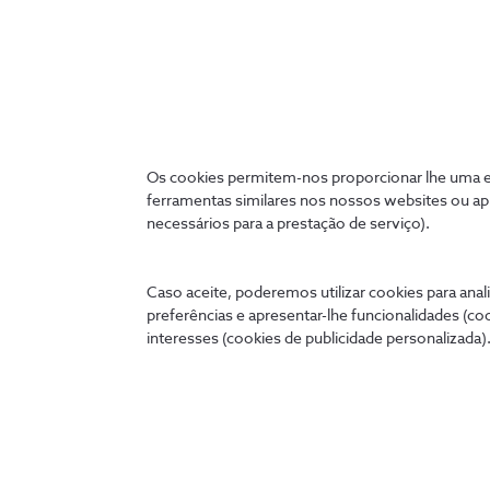
Os cookies permitem-nos proporcionar lhe uma ex
ferramentas similares nos nossos websites ou ap
Ligados 24 horas
necessários para a prestação de serviço).
A qualquer hora e onde quer que esteja, pode tratar de
cómoda no seu telemóvel, tablet ou PC.
Caso aceite, poderemos utilizar cookies para anali
preferências e apresentar-lhe funcionalidades (co
interesses (cookies de publicidade personalizada).
my.nos.pt
App NOS
Entrar