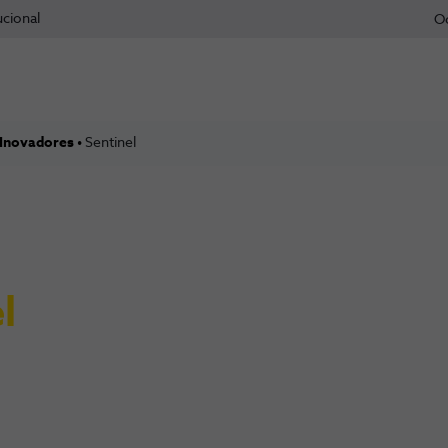
ucional
O
 Inovadores
Sentinel
l