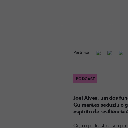
Partilhar
PODCAST
Joel Alves, um dos fu
Guimarães seduziu o g
espírito de resiliênci
Oiça o podcast na sua pla