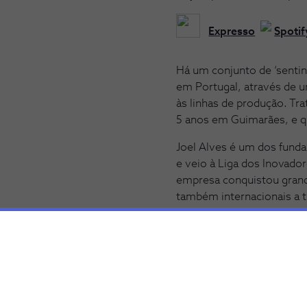
Expresso
Spotif
Há um conjunto de ‘sentin
em Portugal, através de 
às linhas de produção. Tr
5 anos em Guimarães, e q
Joel Alves é um dos funda
e veio à Liga dos Inovado
empresa conquistou grand
também internacionais a 
grupo espanhol que no iní