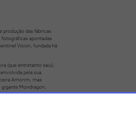
de produção das fábricas
 fotográficas apontadas
entinel Vision, fundada há
ra (que entretanto saiu),
senvolvida pela sua
iceira Amorim, mas
o gigante Mondragon,