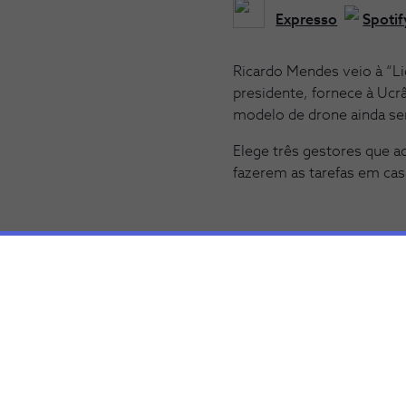
Expresso
Spotif
Ricardo Mendes veio à “Li
presidente, fornece à Ucr
modelo de drone ainda se
Elege três gestores que 
fazerem as tarefas em cas