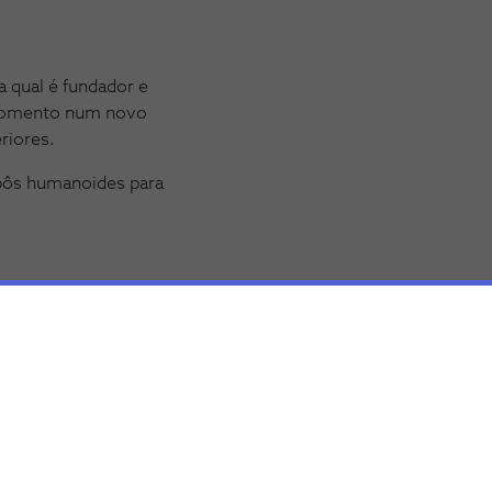
a qual é fundador e
e momento num novo
riores.
obôs humanoides para