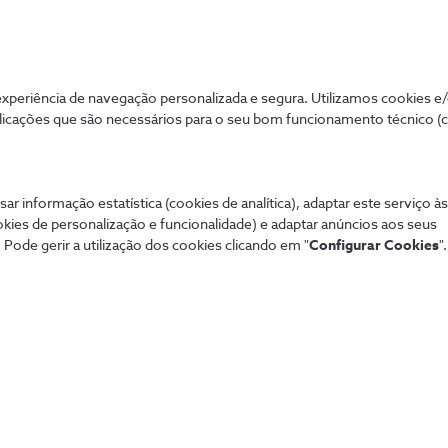
periência de navegação personalizada e segura. Utilizamos cookies e
licações que são necessários para o seu bom funcionamento técnico (
Mais procurados
Aj
 tudo de forma
Porquê a NOS Empresas?
Tod
sar informação estatística (cookies de analítica), adaptar este serviço à
Receber uma proposta
Con
okies de personalização e funcionalidade) e adaptar anúncios aos seus
Dif
 Pode gerir a utilização dos cookies clicando em "
Configurar Cookies
".
fixa
Pag
Lin