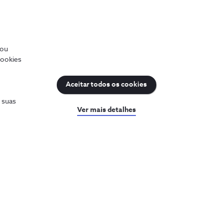
/ou
cookies
uda
Sobre a NOS
Aceitar todos os cookies
a a ajuda
Prémios NOS
s suas
sultar o PIN e PUK
Reconhecimentos e
Ver mais detalhes
iculdades com a internet
distinções
Junte-se à nossa rede
ar a minha fatura
ks Úteis