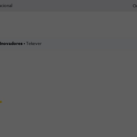
ucional
O
 Inovadores
Tekever
r