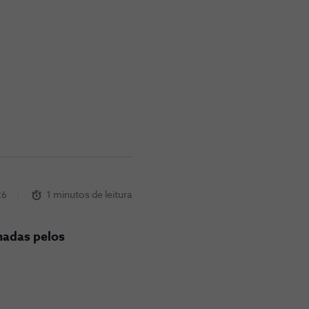
26
1 minutos de leitura
madas pelos