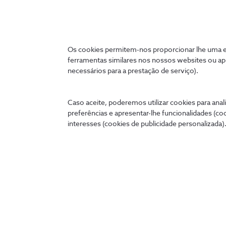
Os cookies permitem-nos proporcionar lhe uma ex
Ligados 24 horas
ferramentas similares nos nossos websites ou ap
necessários para a prestação de serviço).
A qualquer hora e onde quer que esteja, pode tratar de
cómoda no seu telemóvel, tablet ou PC.
Caso aceite, poderemos utilizar cookies para anali
preferências e apresentar-lhe funcionalidades (co
interesses (cookies de publicidade personalizada).
my.nos.pt
App NOS
Entrar