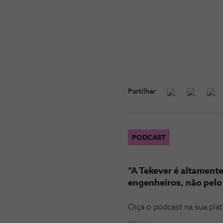
Partilhar
PODCAST
“A Tekever é altament
engenheiros, não pel
Oiça o podcast na sua pla