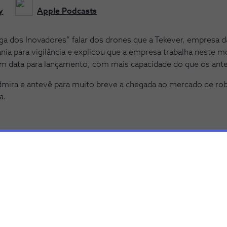
y
Apple Podcasts
ga dos Inovadores” falar dos drones que a Tekever, empresa d
ânia para vigilância e explicou que a empresa trabalha nest
m data para lançamento, com mais capacidade do que os ante
admira e antevê para muito breve a chegada ao mercado de r
a.