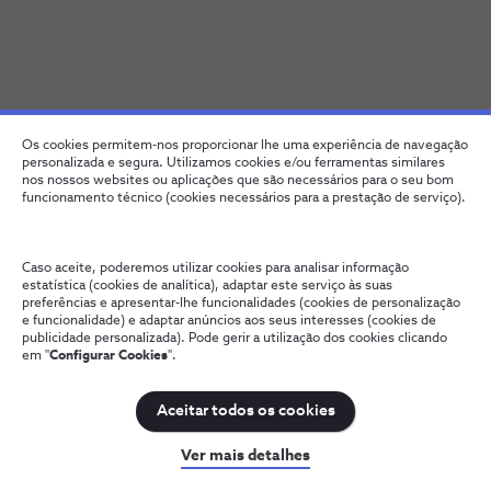
Os cookies permitem-nos proporcionar lhe uma experiência de navegação
personalizada e segura. Utilizamos cookies e/ou ferramentas similares
nos nossos websites ou aplicações que são necessários para o seu bom
funcionamento técnico (cookies necessários para a prestação de serviço).
Google Workspace apresenta
novas funcionalidades
Caso aceite, poderemos utilizar cookies para analisar informação
estatística (cookies de analítica), adaptar este serviço às suas
preferências e apresentar-lhe funcionalidades (cookies de personalização
e funcionalidade) e adaptar anúncios aos seus interesses (cookies de
publicidade personalizada). Pode gerir a utilização dos cookies clicando
1 min
em "
Configurar Cookies
".
Aceitar todos os cookies
TENDÊNCIAS
Ver mais detalhes